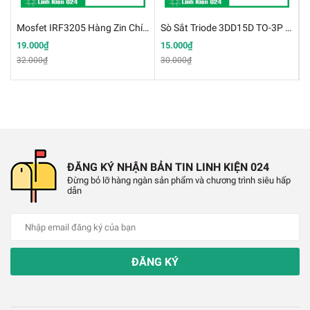
Mosfet IRF3205 Hàng Zin Chính Hãng
Sò Sắt Triode 3DD15D TO-3P Biến Tần Công Suất Cao
S
19.000₫
15.000₫
2
32.000₫
30.000₫
3
ĐĂNG KÝ NHẬN BẢN TIN LINH KIỆN 024
Đừng bỏ lỡ hàng ngàn sản phẩm và chương trình siêu hấp
dẫn
ĐĂNG KÝ