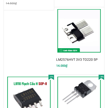
14.500₫
LM2576HVT 3V3 TO220 5P
14.000₫
- 37%
- 30%