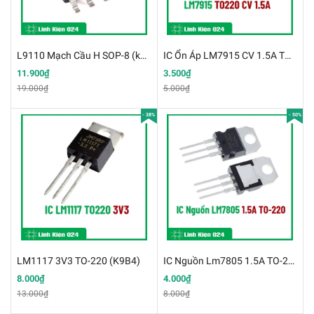
L9110 Mạch Cầu H SOP-8 (k9e17)
IC Ổn Áp LM7915 CV 1.5A TO220 (K9C8-2)
11.900₫
3.500₫
19.000₫
5.000₫
- 38%
- 50%
LM1117 3V3 TO-220 (K9B4)
IC Nguồn Lm7805 1.5A TO-220 (K9B5)
8.000₫
4.000₫
13.000₫
8.000₫