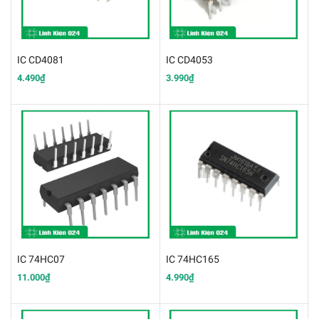
IC CD4081
IC CD4053
4.490₫
3.990₫
IC 74HC07
IC 74HC165
11.000₫
4.990₫