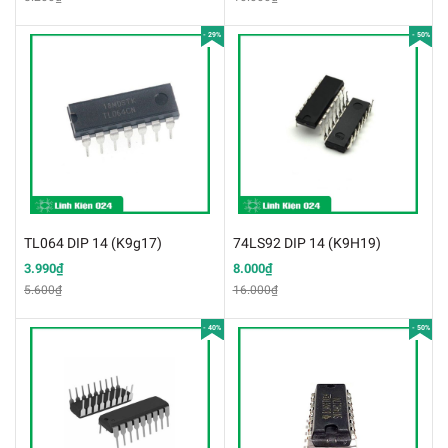
- 29%
- 50%
TL064 DIP 14 (K9g17)
74LS92 DIP 14 (K9H19)
3.990₫
8.000₫
5.600₫
16.000₫
- 40%
- 50%