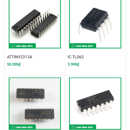
ATTINY2313A
IC TL062
55.000₫
3.990₫