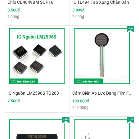
Chíp CD4049BM SOP16
IC TL494 Tạo Xung Chân Dán
3.500₫
3.999₫
7.000₫
7.000₫
- 44%
IC Nguồn LM2596S TO263
Cảm Biến Áp Lực Dạng Film FSR402 Hàng Zin
7.500₫
139.000₫
249.000₫
- 47%
- 17%