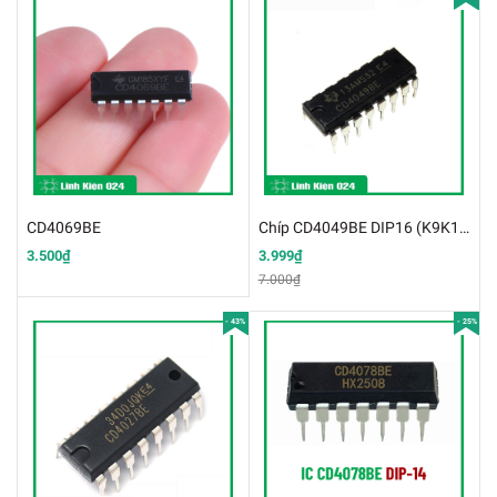
CD4069BE
Chíp CD4049BE DIP16 (K9K14)
3.500₫
3.999₫
7.000₫
- 43%
- 25%