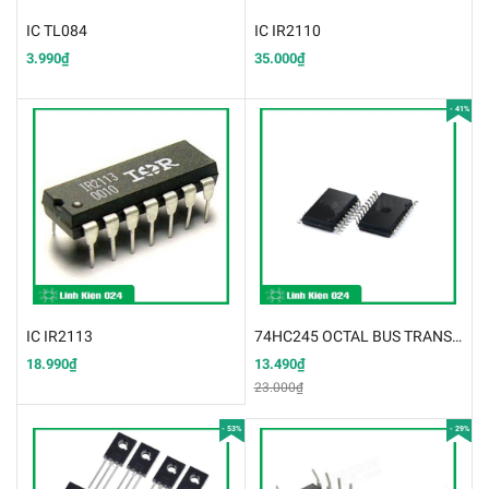
IC TL084
IC IR2110
3.990₫
35.000₫
- 41%
IC IR2113
74HC245 OCTAL BUS TRANSCEIVER TRI-STATE dip20 5.2MM
18.990₫
13.490₫
23.000₫
- 53%
- 29%