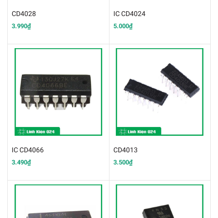
CD4028
IC CD4024
3.990₫
5.000₫
IC CD4066
CD4013
3.490₫
3.500₫