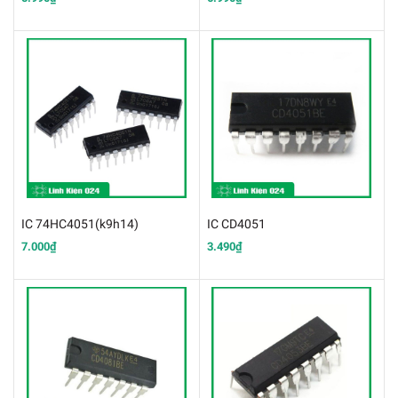
IC 74HC4051(k9h14)
IC CD4051
7.000₫
3.490₫