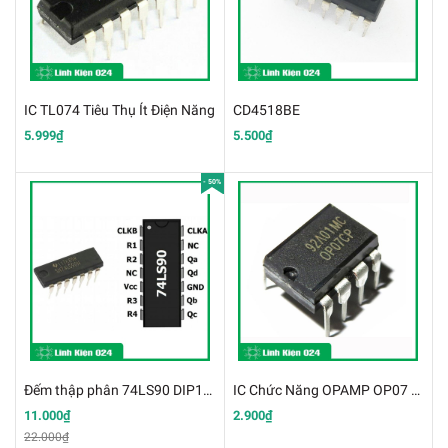
IC TL074 Tiêu Thụ Ít Điện Năng
CD4518BE
5.999₫
5.500₫
- 50%
Đếm thập phân 74LS90 DIP14 (k9H19)
IC Chức Năng OPAMP OP07 (K9G15)
11.000₫
2.900₫
22.000₫