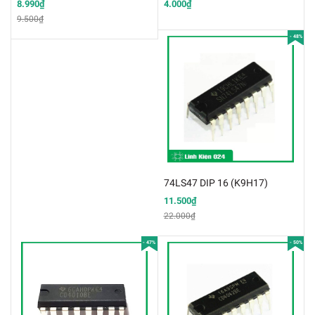
8.990₫
4.000₫
9.500₫
- 48%
74LS47 DIP 16 (K9H17)
11.500₫
22.000₫
- 47%
- 50%