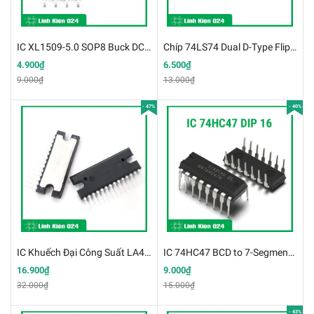
IC XL1509-5.0 SOP8 Buck DC-DC 2A ADJ
Chíp 74LS74 Dual D-Type Flip-Flop DIP14 (K9H17)
4.900₫
6.500₫
9.000₫
13.000₫
- 47%
- 40%
IC Khuếch Đại Công Suất LA4440 (K9E14)
IC 74HC47 BCD to 7-Segment Decoder/Driver with Open-Collector Outputs (K9I13)
16.900₫
9.000₫
32.000₫
15.000₫
- 43%