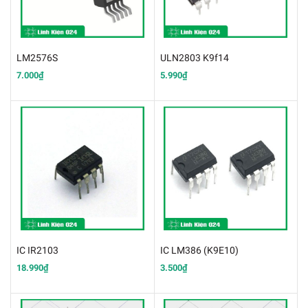
LM2576S
ULN2803 K9f14
7.000₫
5.990₫
IC IR2103
IC LM386 (K9E10)
18.990₫
3.500₫