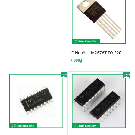
IC Nguồn LM2576T TO-220
7.500₫
- 50%
- 43%