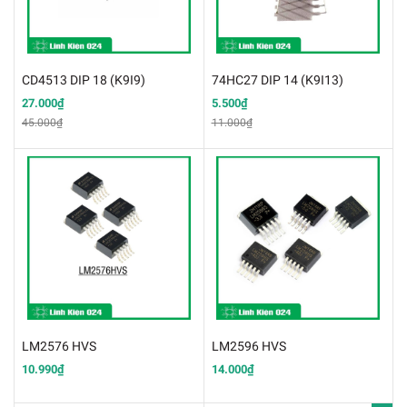
CD4513 DIP 18 (K9I9)
74HC27 DIP 14 (K9I13)
27.000₫
5.500₫
45.000₫
11.000₫
LM2576 HVS
LM2596 HVS
10.990₫
14.000₫