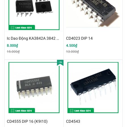
Ic Dao Động KA3842A 3842 Dip-8 k9f16
CD4023 DIP 14
8.000₫
4.500₫
15.000₫
13.000₫
- 5%
CD4555 DIP 16 (K9I10)
CD4543