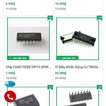
5.999₫
16.000₫
11.000₫
19.000₫
- 53%
- 22%
Chíp CD40192BE DIP16 (K9K20)
IC Điều Khiển Động Cơ TB6560 Zip25
7.500₫
69.000₫
16.000₫
89.000₫
- 22%
- 50%