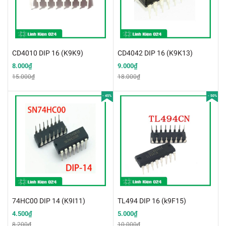
CD4010 DIP 16 (K9K9)
CD4042 DIP 16 (K9K13)
8.000₫
9.000₫
15.000₫
18.000₫
- 45%
- 50%
74HC00 DIP 14 (K9I11)
TL494 DIP 16 (k9F15)
4.500₫
5.000₫
8.200₫
10.000₫