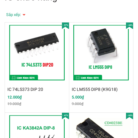
Sắp xếp:
- 37%
- 44%
IC 74LS373 DIP 20
IC LM555 DIP8 (K9G18)
12.000₫
5.000₫
19.000₫
9.000₫
- 47%
- 65%