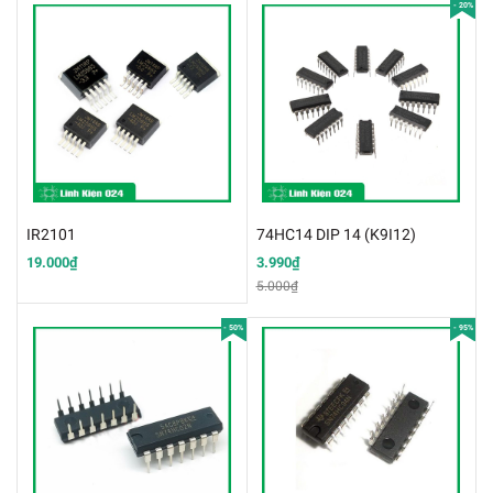
- 20%
IR2101
74HC14 DIP 14 (K9I12)
19.000₫
3.990₫
5.000₫
- 50%
- 95%