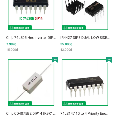
Chíp 74LS05 Hex Inverter DIP14 (K9H15)
IR4427 DIP8 DUAL LOW SIDE DRIVER(k9e17)
7.999₫
35.000₫
15.000₫
42.000₫
- 45%
- 16%
Chíp CD4075BE DIP14 (K9K19)
74LS147 10 to 4 Priority Encoder DIP16