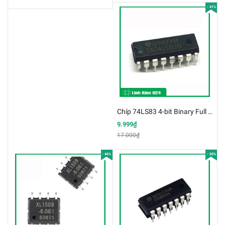
- 41%
Chíp 74LS83 4-bit Binary Full Adder DIP16
9.999₫
17.000₫
- 46%
- 50%