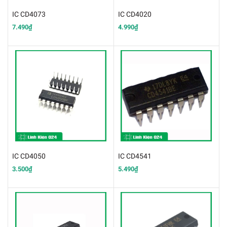
IC CD4073
IC CD4020
7.490₫
4.990₫
IC CD4050
IC CD4541
3.500₫
5.490₫