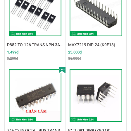
D882 TO-126 TRANS NPN 3A 40V
MAX7219 DIP-24 (K9F13)
1.499₫
25.000₫
3.200₫
35.000₫
- 83%
74HC245 OCTAL BUS TRANSCEIVER TRI-STATE SOP20 5.2MM
IC TL081 DIP8 (K9G18)