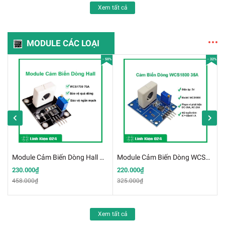
Xem tất cả
MODULE CÁC LOẠI
 49%
- 50%
- 32%
Module Cảm Biến Dòng Hall WCS1700 70A Bảo Vệ Quá Dòng Ngắn Mạch (K3H20)
Module Cảm Biến Dòng WCS1800 35A (K3H19)
230.000₫
220.000₫
458.000₫
325.000₫
Xem tất cả