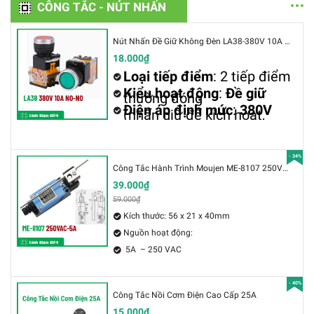
CÔNG TẮC - NÚT NHẤN
Nút Nhấn Đề Giữ Không Đèn LA38-380V 10A 2 Tiếp Điểm Thường Đóng
18.000₫
Loại tiếp điểm
: 2 tiếp điểm
Kiểu hoạt động
:
Đề giữ
thường đóng
Điện áp định mức
:
380V
(nhấn giữ để kích hoạt,
Dòng điện định mức
:
10A
AC
nhấn lần nữa để tắt)
- 34%
Công Tắc Hành Trình Moujen ME-8107 250VAC-5A
39.000₫
59.000₫
Kích thước: 56 x 21 x 40mm
Nguồn hoạt động:
5A – 250 VAC
0.4A – 115 VDC
- 40%
Công Tắc Nồi Cơm Điện Cao Cấp 25A
15.000₫