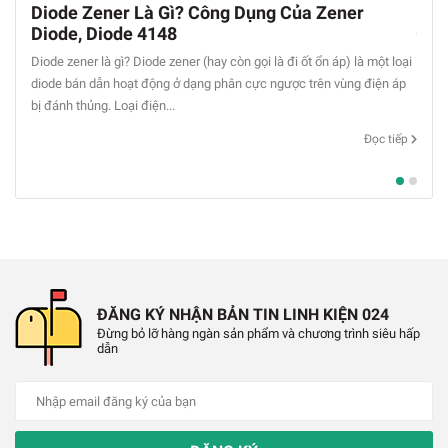
Diode Zener Là Gì? Công Dụng Của Zener
Cảm
Diode, Diode 4148
Độ 
Diode zener là gì? Diode zener (hay còn gọi là đi ốt ổn áp) là một loại
Cảm B
diode bán dẫn hoạt động ở dạng phân cực ngược trên vùng điện áp
được 
bị đánh thủng. Loại điện...
cần đ
Đọc tiếp
ĐĂNG KÝ NHẬN BẢN TIN LINH KIỆN 024
Đừng bỏ lỡ hàng ngàn sản phẩm và chương trình siêu hấp
dẫn