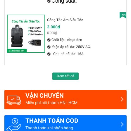
Công suất:
Điện áp: 110-250V AC/ 2A
- 40%
Công Tắc Ấm Siêu Tốc
3.000₫
5.000₫
Chất liệu: nhựa đen
Điện áp tối đa: 250V AC.
Chịu tải tối đa: 16A.
Xem tất cả
VẬN CHUYỂN
Miễn phí nội thành HN - HCM
THANH TOÁN COD
Thanh toán khi nhận hàng