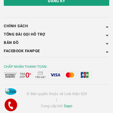
ĐĂNG KÝ
CHÍNH SÁCH
TỔNG ĐÀI GỌI HỖ TRỢ
BẢN ĐỒ
FACEBOOK FANPGE
CHẤP NHẬN THANH TOÁN:
© Bản quyền thuộc về
Link Kiện 024
|
Cung cấp bởi
Sapo