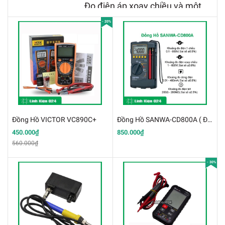
Đo điện áp xoay chiều và một
chiều
.
- 20%
Đo cường độ dòng điện
.
Đo điện trở, độ tự cảm của quận
cảm, và điện dung của tụ điện
.
Đồng Hồ VICTOR VC890C+
Đồng Hồ SANWA-CD800A ( Đồng Hồ Số, Đồng Hồ Đa Năng )
450.000₫
850.000₫
560.000₫
- 30%