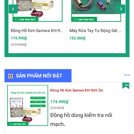
Đồng Hồ Kim Samwa KH-965 Zin
Máy Rửa Tay Tự Động Sát Khuẩn 3M V2
174.990₫
155.000₫
26
219.000₫
SẢN PHẨM NỔI BẬT
- 20%
Đồng Hồ Kim Samwa KH-965 Zin
174.990₫
219.000₫
Đồng hồ dùng kiểm tra nối
mạch
.