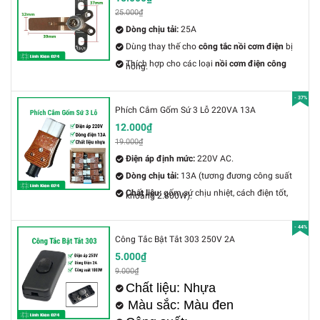
25.000₫
Dòng chịu tải:
25A
Dùng thay thế cho
công tắc nồi cơm điện
bị
Thích hợp cho các loại
nồi cơm điện công
hỏng.
suất lớn
(từ 1.8L đến nồi công nghiệp vài lít).
- 37%
Phích Cắm Gốm Sứ 3 Lỗ 220VA 13A
12.000₫
19.000₫
Điện áp định mức:
220V AC.
Dòng chịu tải:
13A (tương đương công suất
Chất liệu:
gốm sứ chịu nhiệt, cách điện tốt,
khoảng 2.800W).
chống cháy, chịu được dòng cao.
- 44%
Công Tắc Bật Tắt 303 250V 2A
5.000₫
9.000₫
Chất liệu: Nhựa
Màu sắc: Màu đen