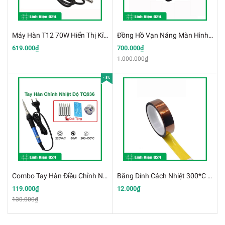
Máy Hàn T12 70W Hiển Thị Kĩ Thuật Số
Đồng Hồ Vạn Năng Màn Hình Lớn 2.88 Inch TOOLTOP ET8132 Tự Động
619.000₫
700.000₫
1.000.000₫
- 8%
Combo Tay Hàn Điều Chỉnh Nhiệt Độ TQ936 Tặng Thiếc + Kệ Hàn + 5 Mũi Hàn
Băng Dính Cách Nhiệt 300*C ( Cuộn Dài 33m )
119.000₫
12.000₫
130.000₫