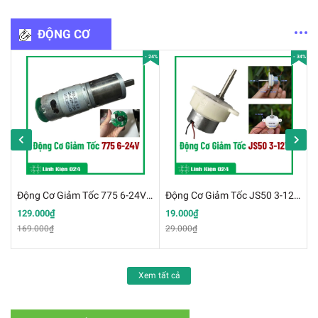
ĐỘNG CƠ
 26%
- 24%
- 34%
VDC 6-14 Vòng/Phút Bánh Răng Kim Loại
Động Cơ Giảm Tốc 775 6-24V Mô Men Xoắn Cao
Động Cơ Giảm Tốc JS50 3-12V Trục Dài
129.000₫
19.000₫
169.000₫
29.000₫
Xem tất cả