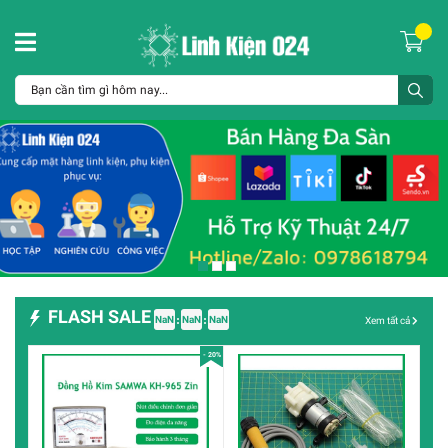
FLASH SALE
NaN
NaN
NaN
Xem tất cả
- 20%