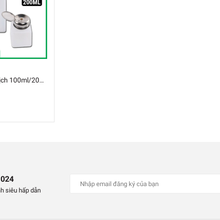
Lọ Đựng Dung Dịch 100ml/200ml
 024
h siêu hấp dẫn