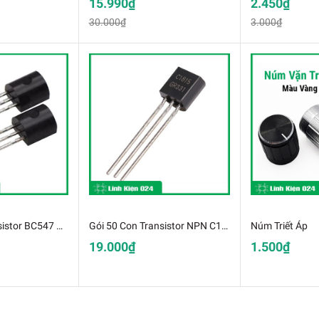
15.990₫
2.450₫
30.000₫
3.000₫
Gói 50 Con Transistor BC547 TO-92 NPN 0,1A 50V
Gói 50 Con Transistor NPN C1815 0.15A-50V TO-92 (g9g4)
Núm Triết Áp
19.000₫
1.500₫