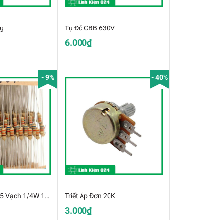
ng
Tụ Đỏ CBB 630V
6.000₫
- 9%
- 40%
Gói 48 Loại Trở 5 Vạch 1/4W 1% Từ 1R-1M Mỗi loại 10 Con
Triết Áp Đơn 20K
3.000₫