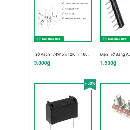
Trở Vạch 1/4W 5% 12K → 100K( 50Con )
Điện Trở Băng A0
3.000₫
1.500₫
- 50%