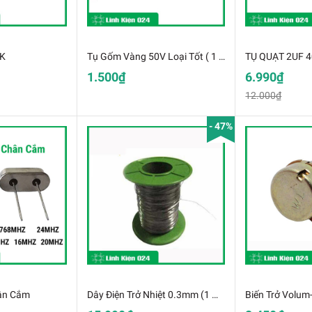
0K
Tụ Gốm Vàng 50V Loại Tốt ( 1 Con )
1.500₫
6.990₫
12.000₫
- 47%
ân Cắm
Dây Điện Trở Nhiệt 0.3mm (1 Mét) (K2E11)