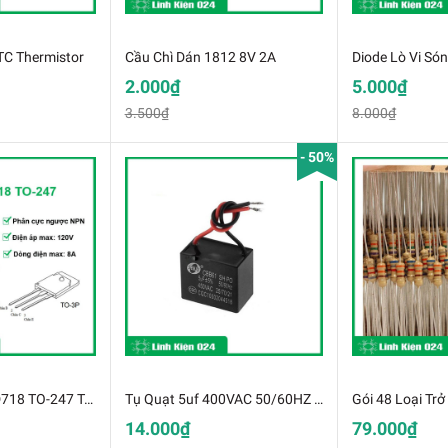
TC Thermistor
Cầu Chì Dán 1812 8V 2A
Diode Lò Vi Só
2.000₫
5.000₫
3.500₫
8.000₫
- 50%
Combo 10 Con D718 TO-247 Trans NPN 8A 120V
Tụ Quạt 5uf 400VAC 50/60HZ (K8I14)
14.000₫
79.000₫