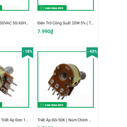
TỤ QUẠT 2UF 400VAC 50/60HZ (K9I10)
Điện Trở Công Suất 20W 5% ( Trở Sứ )
7.990₫
- 18%
- 43%
Biến Trở Volum- Triết Áp Đơn 10K
Triết Áp Đôi 50K ( Núm Chỉnh Volume Kép )