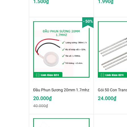
1.500₫
1.990₫
- 50%
Đầu Phun Sương 20mm 1.7mhz
20.000₫
24.000₫
40.000₫