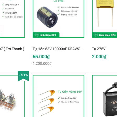
7 ( Trở Thanh )
Tụ Hóa 63V 10000uF DEAWOO CE-FHS
Tụ 275V
65.000₫
2.000₫
1.200.000₫
- 51%