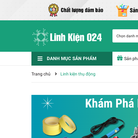
Chọn danh 
DANH MỤC SẢN PHẨM
Sản ph
Phụ Kiện Chế Tạo
Nam Châm Đất Hiếm
Dụng cụ - Phụ kiện
IC chức năng
Linh kiện điện tử
Cảm biến
KIT - Module - Vi Điều Khiển - Cảm Biến
Thiết Bị Hàn Và Phụ Kiện
Trang chủ
Linh kiện thụ động