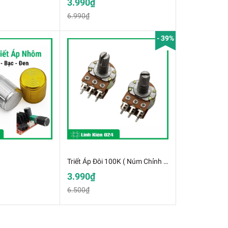
3.990₫
6.990₫
- 39%
Triết Áp Đôi 100K ( Núm Chỉnh Volume Kép )
3.990₫
6.500₫