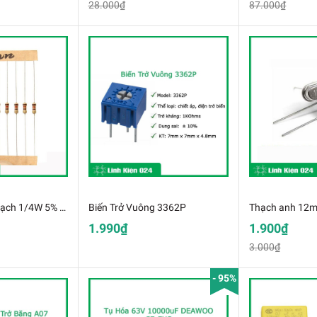
28.000₫
87.000₫
Gói 50 Con Trở Vạch 1/4W 5% Các Giá Trị
Biến Trở Vuông 3362P
Thạch anh 12m
1.990₫
1.900₫
3.000₫
- 95%