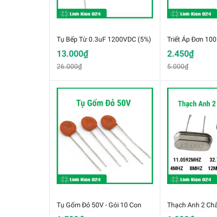
Tụ Bếp Từ 0.3uF 1200VDC (5%)
Triết Áp Đơn 10
13.000₫
2.450₫
26.000₫
5.000₫
Tụ Gốm Đỏ 50V - Gói 10 Con
Thạch Anh 2 Ch