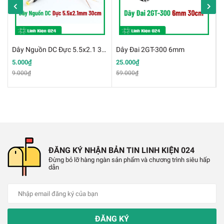
Adapter Điều Chỉnh Điện Áp 9-24VDC 5A Màn Hình
Hiển Thị (5.5x2.1)
Thông số kỹ thuật của nguồn adapter đa năng:
Dây Nguồn DC Đực 5.5x2.1 30cm
Dây Đai 2GT-300 6mm
✔️
Điện áp vào: 100 - 240VAC
5.000₫
25.000₫
2
9.000₫
59.000₫
2
✔️
Điện áp ra: 9 - 24VDC
✔️
Dòng điện ra: 100 - 1000mA
✔️
Màu sắc: đen
ĐĂNG KÝ NHẬN BẢN TIN LINH KIỆN 024
✔️
Có đèn led báo hiệu
Đừng bỏ lỡ hàng ngàn sản phẩm và chương trình siêu hấp
dẫn
✔️
Núm điều chỉnh điện áp: 9 - 24VDC
✔️
Kích thước jack: 5.5 x 2.1 mmm
ĐĂNG KÝ
✔️
Lưu ý: Mức độ sáng của đèn sẽ phụ thuộc vào