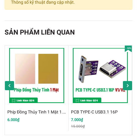
Thông số kỹ thuật đang cập nhật.
SẢN PHẨM LIÊN QUAN
Bảng Kẹp Mạch Điện Tử Best
Thông Số Kĩ Thuật Của Bange Kẹp Mạch Điện
- 53%
Tử Best:
✔️
Thương hiệu: Best
✔️
Màu sắc: Màu xanh
✔️
Kích thước: 12x8 cm
Phíp Đồng Thủy Tinh 1 Mặt 1.6mm Nhiều Kích Thước
PCB TYPE-C USB3.1 16P
✔️
Trọng lượng của bảng kẹp mạch Best: 150g
6.000₫
7.000₫
2
15.000₫
3