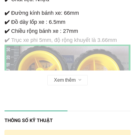
✔️
Đường kính bánh xe: 66mm
✔️
Đồ dày lốp xe : 6.5mm
✔️
Chiều rộng bánh xe : 27mm
✔️
Trục xe phi 5mm, độ rộng khuyết là 3.66mm
Xem thêm
THÔNG SỐ KỸ THUẬT