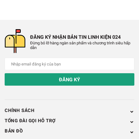
Bánh Xe Vàng 66mm
ĐĂNG KÝ NHẬN BẢN TIN LINH KIỆN 024
Đừng bỏ lỡ hàng ngàn sản phẩm và chương trình siêu hấp
dẫn
Chính Sách Bảo Hành:
✔️
Hỗ trợ đổi trả hàng trong vòng 7 ngày do lỗi nhà
sản xuất
ĐĂNG KÝ
✔️
Bảo hành qua hóa đơn mua hàng.
✔️
Áp dụng với sản phẩm nằm trong danh mục bảo
CHÍNH SÁCH
hành và đang trong thời hạn bảo hành
TỔNG ĐÀI GỌI HỖ TRỢ
✔️
Sản phẩm không có dấu hiệu hỏng hóc do cơ
BẢN ĐỒ
học, cháy nổ do hỏa hoạn, bị nước vào…