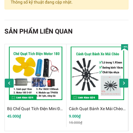
Thông số kỹ thuật đang cập nhật.
SẢN PHẨM LIÊN QUAN
- 40%
Bộ Chế Quạt Tích Điện Mini Đùng Động Cơ 180 3.7V
Cách Quạt Bánh Xe Mái Chèo Làm Thuyền 2x100mm
45.000₫
9.000₫
4
15.000₫
6