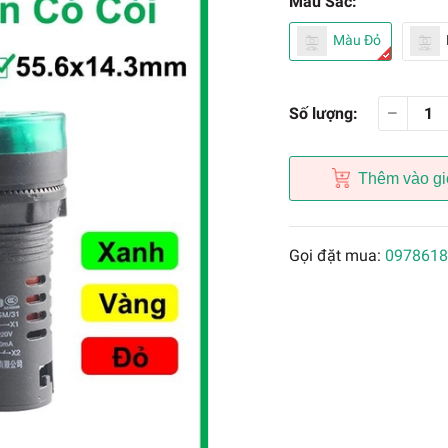
Màu Sắc:
Màu Đỏ
Số lượng:
Thêm vào gi
Gọi đặt mua:
0978618