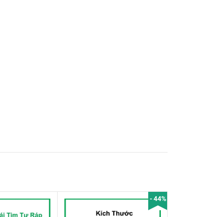
- 44%