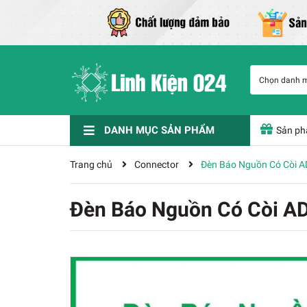
Chọn danh 
DANH MỤC SẢN PHẨM
Sản ph
Phụ Kiện Chế Tạo
Nam Châm Đất Hiếm
Dụng cụ - Phụ kiện
IC chức năng
Linh kiện điện tử
Cảm biến
KIT - Module - Vi Điều Khiển - Cảm Biến
Thiết Bị Hàn Và Phụ Kiện
Trang chủ
Connector
Đèn Báo Nguồn Có Còi 
Đèn Báo Nguồn Có Còi 