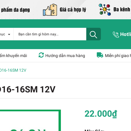
Hotl
mục
ẩm khuyến mãi
Hướng dẫn mua hàng
Miễn phí giao
AD16-16SM 12V
AD16-16SM 12V
22.000₫