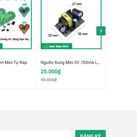
im Mini Tự Ráp
Nguồn Xung Mini 5V 700mA Loại Mới
Nút Nhấn 4 
25.000₫
1.500₫
45.000₫
1.900₫
ĐĂNG KÝ