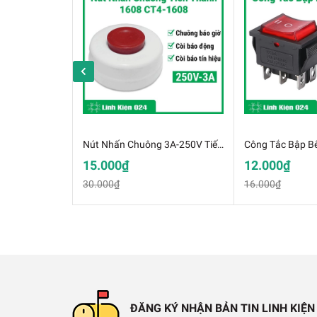
Nút Nhấn Chuông 3A-250V Tiến Thành 1608 CT4-1608
15.000₫
12.000₫
30.000₫
16.000₫
Đèn Báo Nguồn
Thông Số Kỹ Thuật:
✔️ Điện áp hoạt động: 12V/24V/220V tùy c
ĐĂNG KÝ NHẬN BẢN TIN LINH KIỆN