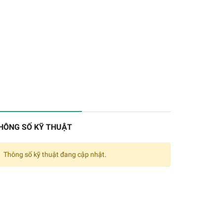
HÔNG SỐ KỸ THUẬT
Thông số kỹ thuật đang cập nhật.