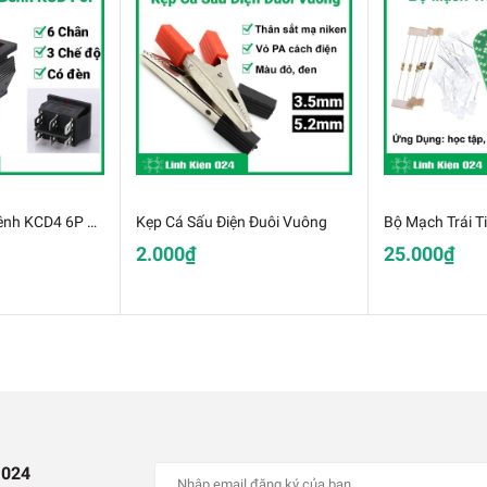
Công Tắc Bập Bênh KCD4 6P 3 Chế Độ Có Đèn
Kẹp Cá Sấu Điện Đuôi Vuông
Bộ Mạch Trái T
2.000₫
25.000₫
 Có Còi AD16-16SM 12V
họn
 024