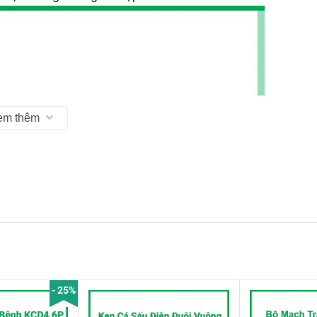
em thêm
- 25%