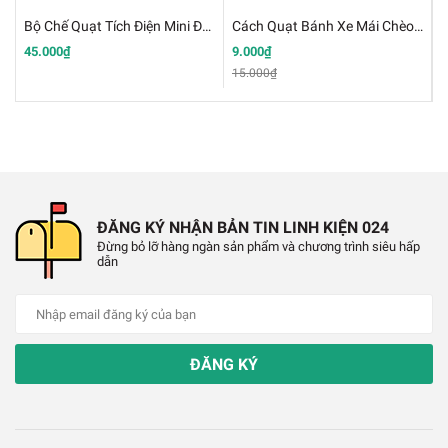
✔️
Chất Liệu khung động cơ máy bay: Nhựa
Bộ Chế Quạt Tích Điện Mini Đùng Động Cơ 180 3.7V
Cách Quạt Bánh Xe Mái Chèo Làm Thuyền 2x100mm
45.000₫
9.000₫
4
✔️
Màu Sắc: Đen
15.000₫
6
✔️
Trọng lượng: 10g
✔️
Kích thước chiều dài: 16 cm
✔️
Kích thước lỗ nhỏ ở trong: 0.5 cm
ĐĂNG KÝ NHẬN BẢN TIN LINH KIỆN 024
Đừng bỏ lỡ hàng ngàn sản phẩm và chương trình siêu hấp
dẫn
ĐĂNG KÝ