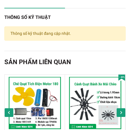
THÔNG SỐ KỸ THUẬT
Thông số kỹ thuật đang cập nhật.
SẢN PHẨM LIÊN QUAN
- 40%
Diy Khung Động Cơ Máy Bay Mô Hình 4 Động Cơ
Thông Số Kỹ Thuật: