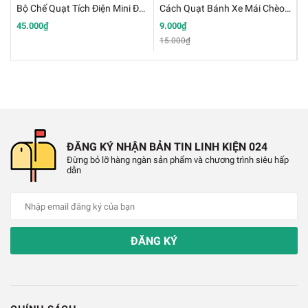
✔️
Trọng lương: 130g
Bộ Chế Quạt Tích Điện Mini Đùng Động Cơ 180 3.7V
Cách Quạt Bánh Xe Mái Chèo Làm Thuyền 2x100mm
45.000₫
9.000₫
4
✔️
Tự ngắt khi hết nước
15.000₫
6
ĐĂNG KÝ NHẬN BẢN TIN LINH KIỆN 024
Đừng bỏ lỡ hàng ngàn sản phẩm và chương trình siêu hấp
dẫn
ĐĂNG KÝ