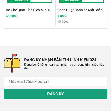
✔️
Số lượng: 250 cái
Bộ Chế Quạt Tích Điện Mini Đùng Động Cơ 180 3.7V
Cách Quạt Bánh Xe Mái Chèo Làm Thuyền 2x100mm
✔️
Chất liệu: nhựa
45.000₫
9.000₫
4
15.000₫
6
✔️
Màu sắc: Đen
✔️
Trọng lượng: 300g
ĐĂNG KÝ NHẬN BẢN TIN LINH KIỆN 024
Đừng bỏ lỡ hàng ngàn sản phẩm và chương trình siêu hấp
dẫn
ĐĂNG KÝ