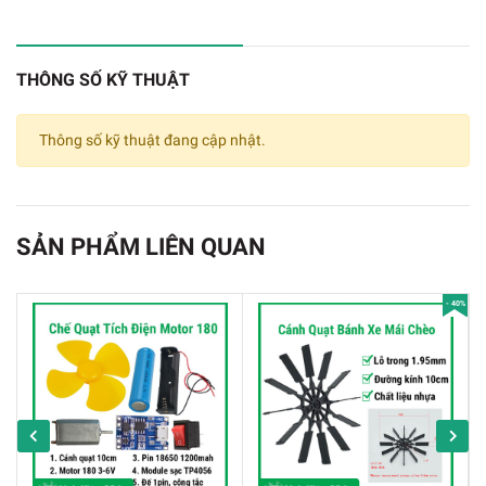
THÔNG SỐ KỸ THUẬT
Thông số kỹ thuật đang cập nhật.
SẢN PHẨM LIÊN QUAN
- 40%
Gói 250PCS Dây Thít Đen 5X300mm
Thông Số Kỹ Thuật:
✔️
Dây rút nhựa 5x300mm