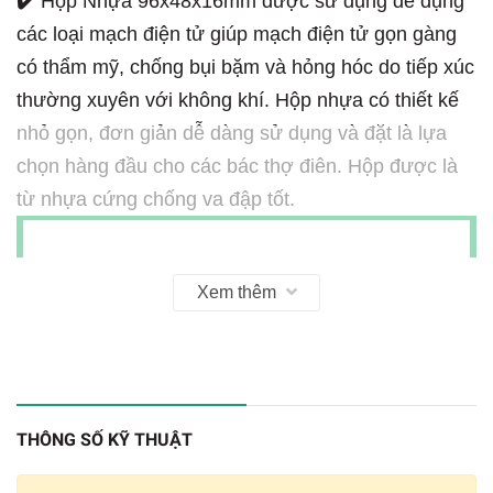
✔️
Hộp Nhựa 96x48x16mm được sử dụng để đụng
các loại mạch điện tử giúp mạch điện tử gọn gàng
có thẩm mỹ, chống bụi bặm và hỏng hóc do tiếp xúc
thường xuyên với không khí. Hộp nhựa có thiết kế
nhỏ gọn, đơn giản dễ dàng sử dụng và đặt là lựa
chọn hàng đầu cho các bác thợ điên. Hộp được là
từ nhựa cứng chống va đập tốt.
Xem thêm
THÔNG SỐ KỸ THUẬT