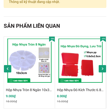
Thông số kỹ thuật đang cập nhật.
SẢN PHẨM LIÊN QUAN
- 50%
- 47%
Hộp Nhựa 96x48x16mm
Thông Số Kĩ Thuật:
✔️
Trọng lượng:20g
✔️
Kích thước hộp nhựa:96x48x16mm
Hộp Nhựa Tròn 8 Ngăn 10x3cm
Hộp Nhựa Đỏ Kích Thước 6.8x5x2.5cm Hộp Lưu Trữ
✔️
Chất liệu: Nhựa cứng
9.000₫
8.000₫
1
18.000₫
15.000₫
3
✔️
Màu sắc: Trắng ngà