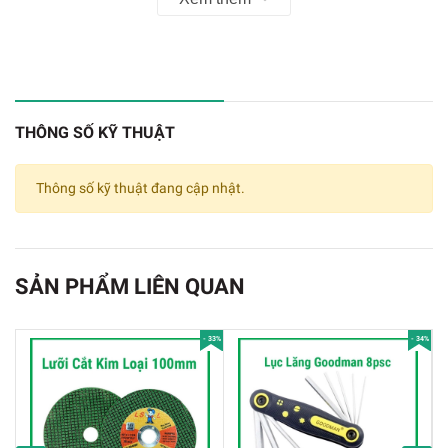
THÔNG SỐ KỸ THUẬT
Thông số kỹ thuật đang cập nhật.
SẢN PHẨM LIÊN QUAN
Phíp Đồng Lỗ - Bảng Mạch Đục Lỗ Sẵn PCB Nâu
- 33%
- 34%
Kích Thước 7x9MM
Thông số kỹ thuật của bảng mạch đục lỗ sẵn: