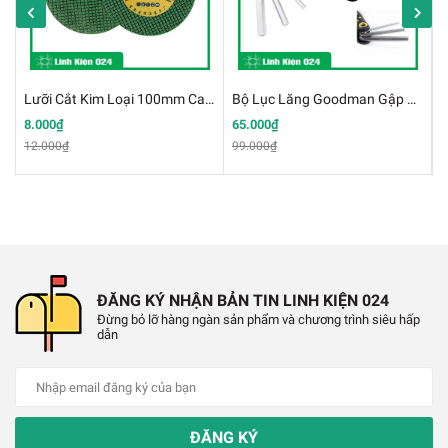
✔️
Kích thước:7 x 9 mm
✔️
Bề dày: 2mm
✔️
Chất liệu: đồng
Lưỡi Cắt Kim Loại 100mm Cao Cấp Dày Dặn
Bộ Lục Lăng Goodman Gập 8 Chi Tiết USA
K
8.000₫
65.000₫
1
12.000₫
99.000₫
ĐĂNG KÝ NHẬN BẢN TIN LINH KIỆN 024
Đừng bỏ lỡ hàng ngàn sản phẩm và chương trình siêu hấp
dẫn
ĐĂNG KÝ