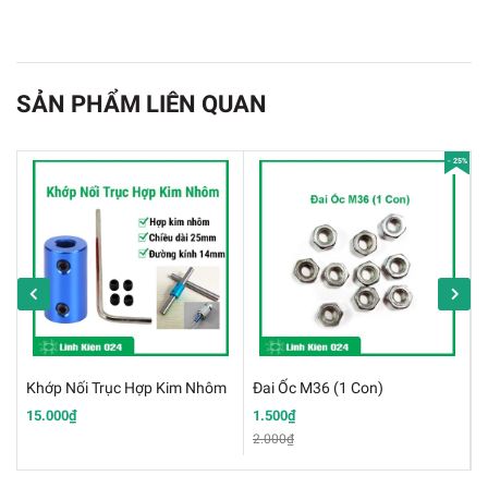
SẢN PHẨM LIÊN QUAN
- 25%
Khớp Nối Trục Hợp Kim Nhôm
Đai Ốc M36 (1 Con)
C
15.000₫
1.500₫
2
DIY Động Cơ Máy Bay + Cánh 160mm Siêu Chất
2.000₫
Thông Số Kỹ Thuật: