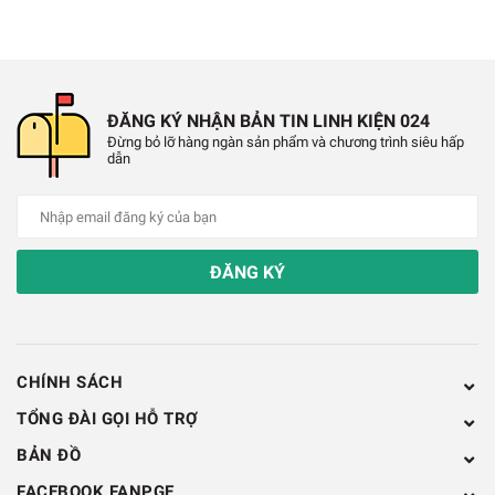
✔️
Động cơ 130
✔️
Kích thước động cơ: 28x20mm
ĐĂNG KÝ NHẬN BẢN TIN LINH KIỆN 024
✔️
Kích thước cánh: 160mm
Đừng bỏ lỡ hàng ngàn sản phẩm và chương trình siêu hấp
dẫn
✔️
Mặt Bên Động Cơ Máy Bay + Cánh 160
ĐĂNG KÝ
CHÍNH SÁCH
TỔNG ĐÀI GỌI HỖ TRỢ
BẢN ĐỒ
FACEBOOK FANPGE