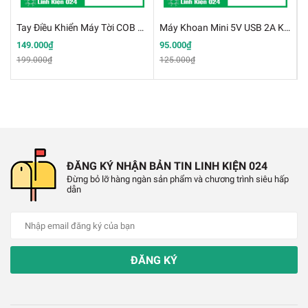
Tay Điều Khiển Máy Tời COB 61H (Đảo Chiều Động Cơ) 2 Nút - Có Nút Dừng Khẩn Cấp
Máy Khoan Mini 5V USB 2A Khoan Thủ Công
149.000₫
95.000₫
4
199.000₫
125.000₫
6
Thìa Thí Nghiệm Siêu Mỏng Thép Không Gỉ
THÔNG SỐ KỸ THUẬT:
ĐĂNG KÝ NHẬN BẢN TIN LINH KIỆN 024
✔️
Màu: bạc.
Đừng bỏ lỡ hàng ngàn sản phẩm và chương trình siêu hấp
dẫn
✔️
Chất liệu: Thép không gỉ.
✔️
Chiều dài: 7cm
ĐĂNG KÝ
✔️
Trọng lượng: 20g