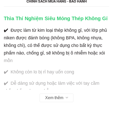
CHÍNH SÁCH MUA HÀNG - BẢO HÀNH
Thìa Thí Nghiệm Siêu Mỏng Thép Không Gỉ
✔️
Được làm từ kim loại thép không gỉ, với lớp phủ
niken được đánh bóng (không BPA, không nhựa,
không chì), có thể được sử dụng cho bất kỳ thực
phẩm nào, chống gỉ, sẽ không bị ô nhiễm hoặc xói
mòn
✔️
Không còn lo bị rỉ hay uốn cong
✔️
Dễ dàng sử dụng hoặc làm việc với tay cầm
chắc chắn, nhưng phẳng.
Xem thêm
✔️
Vệ sinh, lau chùi nhanh chóng, tiện lợi