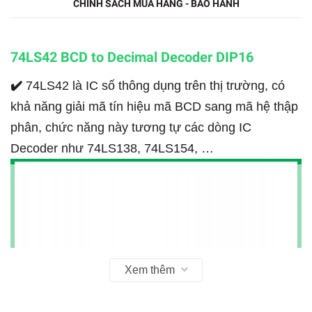
CHÍNH SÁCH MUA HÀNG - BẢO HÀNH
74LS42 BCD to Decimal Decoder DIP16
✔️
74LS42 là IC số thông dụng trên thị trường, có
khả năng giải mã tín hiệu mã BCD sang mã hệ thập
phân, chức năng này tương tự các dòng IC
Decoder như 74LS138, 74LS154, …
Xem thêm