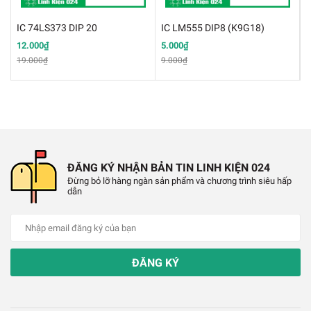
✔️
Điện áp đầu vào mức thấp : V
< 0.8V
IL
IC 74LS373 DIP 20
IC LM555 DIP8 (K9G18)
✔️
Điện áp đầu ra mức cao : V
>2.7V
OH
12.000₫
5.000₫
8
19.000₫
9.000₫
1
✔️
Điện áp đầu ra mức thấp :V
< 0.5V
OL
✔️
Dòng đầu ra ứng với mức thấp: I
< 8mA
OL
ĐĂNG KÝ NHẬN BẢN TIN LINH KIỆN 024
Đừng bỏ lỡ hàng ngàn sản phẩm và chương trình siêu hấp
dẫn
ĐĂNG KÝ