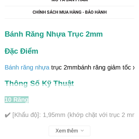
CHÍNH SÁCH MUA HÀNG - BẢO HÀNH
Bánh Răng Nhựa Trục 2mm
Đặc Điểm
Bánh răng nhựa
trục 2mmbánh răng giảm tốc xe ô
Thông Số Kỹ Thuật
10 Răng
✔️
[Khẩu độ]: 1,95mm (khớp chặt với trục 2 mm
✔️
[Số răng]: 10 răng
Xem thêm