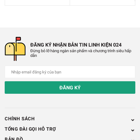
✔️
Trọng lượng: khoảng 0,2 gram
16 Răng
✔️
[Khẩu độ]: 1,95mm (khớp chặt với trục 2 mm
ĐĂNG KÝ NHẬN BẢN TIN LINH KIỆN 024
Đừng bỏ lỡ hàng ngàn sản phẩm và chương trình siêu hấp
✔️
[Số răng]: 16 răng
dẫn
✔️
[Đường kính ngoài]: khoảng 8,9mm
✔️
[Độ dày]: Khoảng 4,94mm
ĐĂNG KÝ
✔️
[Mô-đun]: 0,5
✔️
[Trọng lượng]: khoảng 0,3 gram
CHÍNH SÁCH
TỔNG ĐÀI GỌI HỖ TRỢ
26 Răng
BẢN ĐỒ