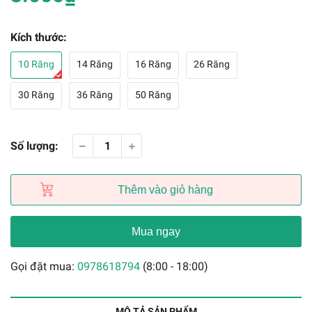
Kích thước:
10 Răng
14 Răng
16 Răng
26 Răng
30 Răng
36 Răng
50 Răng
Số lượng:
Thêm vào giỏ hàng
Mua ngay
Gọi đặt mua:
0978618794
(8:00 - 18:00)
MÔ TẢ SẢN PHẨM