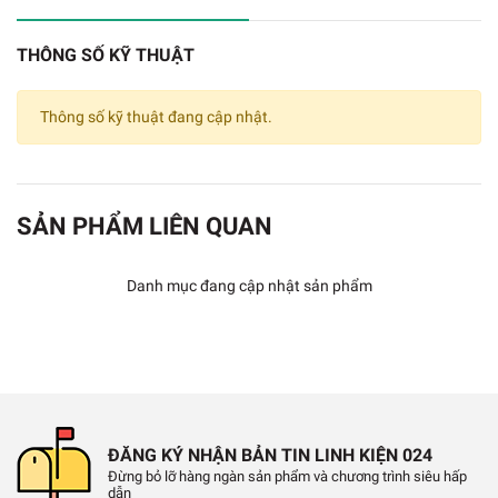
THÔNG SỐ KỸ THUẬT
Thông số kỹ thuật đang cập nhật.
SẢN PHẨM LIÊN QUAN
Bọt Biển Vệ Sinh Mũi Hàn 4x6
Thông Số Kĩ Thuật
Danh mục đang cập nhật sản phẩm
✔️
Màu vàng
✔️
Hình vuông kích thước 4cm x 6cm.
✔️
Mật độ nén cao, có thể sử dụng trong thời gian
ĐĂNG KÝ NHẬN BẢN TIN LINH KIỆN 024
dài.
Đừng bỏ lỡ hàng ngàn sản phẩm và chương trình siêu hấp
dẫn