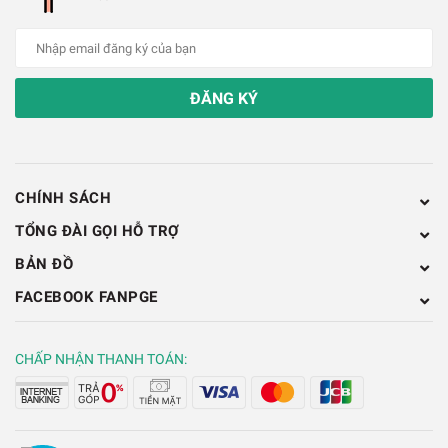
ĐĂNG KÝ
CHÍNH SÁCH
TỔNG ĐÀI GỌI HỖ TRỢ
BẢN ĐỒ
FACEBOOK FANPGE
CHẤP NHẬN THANH TOÁN:
Bọt Biển Vệ Sinh Mũi Hàn 4x6