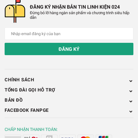
ĐĂNG KÝ NHẬN BẢN TIN LINH KIỆN 024
✔️
Dòng tiêu thụ của cảm biến khí CO: 140mA.
Đừng bỏ lỡ hàng ngàn sản phẩm và chương trình siêu hấp
dẫn
✔️
Biến trở điều chỉnh độ nhạy 10K.
✔️
Phạm vi phát hiện nồng độ: 10-1000ppm.
ĐĂNG KÝ
✔️
Độ nhạy: ≥3%.
✔️
Thời gian đáp ứng: ≤1S (làm nóng 3-5 phút).
✔️
Thời gian đáp ứng: ≤30S.
CHÍNH SÁCH
TỔNG ĐÀI GỌI HỖ TRỢ
✔️
Nhiệt độ hoạt động: -10 ~ 50 ℃ (nhiệt độ 20 ℃).
BẢN ĐỒ
✔️
Độ ẩm: 95% RH (độ ẩm 65% RH).
FACEBOOK FANPGE
✔️
Kích thước: 35mm × 22mm × 18mm.
CHẤP NHẬN THANH TOÁN: