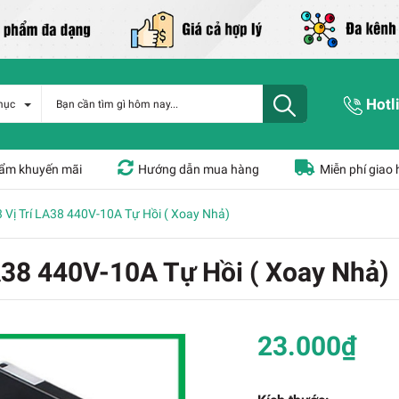
Hotl
mục
ẩm khuyến mãi
Hướng dẫn mua hàng
Miễn phí giao
 Vị Trí LA38 440V-10A Tự Hồi ( Xoay Nhả)
A38 440V-10A Tự Hồi ( Xoay Nhả)
23.000₫