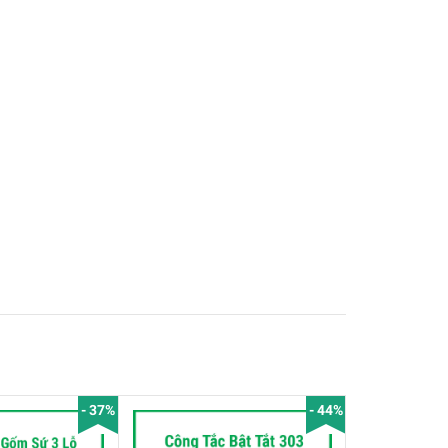
- 37%
- 44%