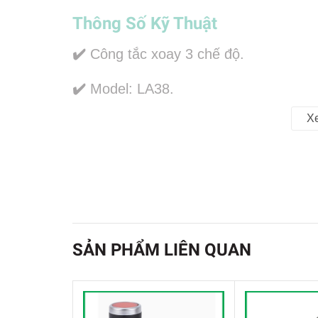
Thông Số Kỹ Thuật
✔️
Công tắc xoay 3 chế độ.
✔️
Model: LA38.
X
✔️
Điện áp lên đến 440VCC.
✔️
Dòng điện: 10A.
✔️
Chất liệu: Vỏ nhựa
✔️
Kích thước 77x37x30 mm
SẢN PHẨM LIÊN QUAN
✔️
Khối lượng: 50 gram
✔️
Màu sắc đen cam