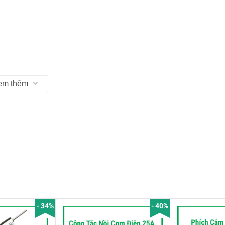
em thêm
- 34%
- 40%