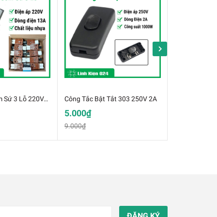
Phích Cắm Gốm Sứ 3 Lỗ 220VA 13A
Công Tắc Bật Tắt 303 250V 2A
Công Tắc Ấm 
5.000₫
3.000₫
9.000₫
5.000₫
ĐĂNG KÝ