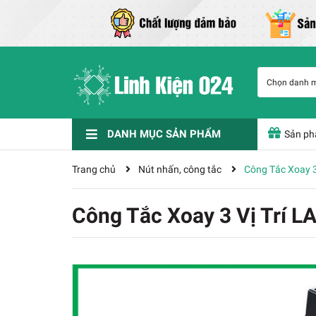
Chọn danh 
DANH MỤC SẢN PHẨM
Sản ph
Phụ Kiện Chế Tạo
Nam Châm Đất Hiếm
Dụng cụ - Phụ kiện
IC chức năng
Linh kiện điện tử
Cảm biến
KIT - Module - Vi Điều Khiển - Cảm Biến
Thiết Bị Hàn Và Phụ Kiện
Trang chủ
Nút nhấn, công tắc
Công Tắc Xoay 3
Công Tắc Xoay 3 Vị Trí L