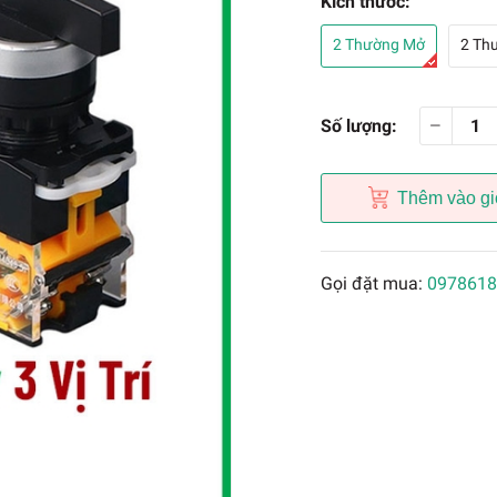
Kích thước:
2 Thường Mở
2 Th
Số lượng:
Thêm vào gi
Gọi đặt mua:
0978618