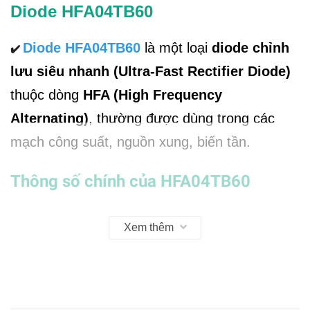
Diode HFA04TB60
Diode HFA04TB60
là một loại
diode chỉnh
✔️
lưu siêu nhanh (Ultra-Fast Rectifier Diode)
thuộc dòng
HFA (High Frequency
Alternating)
, thường được dùng trong các
mạch công suất, nguồn xung, biến tần.
Thông số chính của HFA04TB60
Mã linh kiện
: HFA04TB60
✔️
Xem thêm
Loại diode
: Ultra-Fast Recovery Rectifier
✔️
(Siêu nhanh)
Cấu trúc
: thường là
dual diode dạng
✔️