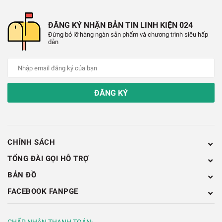
Mạch nguồn xung (SMPS) làm diode chỉnh
✔️
lưu đầu ra.
ĐĂNG KÝ NHẬN BẢN TIN LINH KIỆN 024
Đừng bỏ lỡ hàng ngàn sản phẩm và chương trình siêu hấp
dẫn
Biến tần, UPS, bộ nghịch lưu năng lượng
✔️
mặt trời.
Nguồn công suất cao yêu cầu diode chịu áp
✔️
ĐĂNG KÝ
lớn, phục hồi nhanh.
Dùng trong mạch
DC-DC converter,
✔️
CHÍNH SÁCH
flyback, forward
.
TỔNG ĐÀI GỌI HỖ TRỢ
Hình Ảnh Diode HFA04TB60
BẢN ĐỒ
FACEBOOK FANPGE