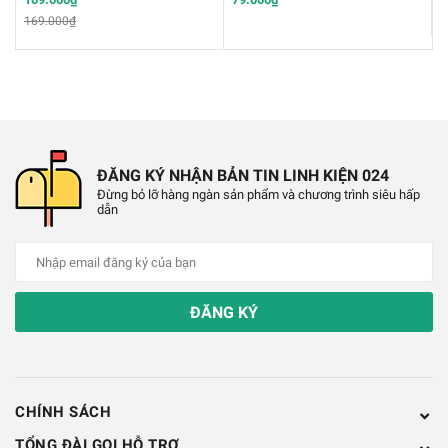
169.000₫
8
➤
ỨNG DỤNG RỘNG RÃI – Lý tưởng cho hệ thống
HVAC, chẩn đoán ô tô, bảo trì điện, kiểm tra công
nghiệp và thử nghiệm bảng mạch điện tử, với màn
hình màu TFT 2,4 inch rõ nét
ĐĂNG KÝ NHẬN BẢN TIN LINH KIỆN 024
Đừng bỏ lỡ hàng ngàn sản phẩm và chương trình siêu hấp
dẫn
ĐĂNG KÝ
CHÍNH SÁCH
TỔNG ĐÀI GỌI HỖ TRỢ