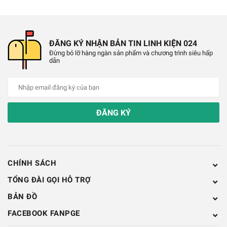
Hướng Dẫn Sử Dụng
ĐĂNG KÝ NHẬN BẢN TIN LINH KIỆN 024
B1: Các bạn cần làm sạch bề mặt mối hàn
Đừng bỏ lỡ hàng ngàn sản phẩm và chương trình siêu hấp
dẫn
B2: Nhỏ 1 giọt dung dịch trợ hàn lên bề mặt 
B3: Hàn trực tiếp thiếc lên bề mặt có giọt dun
Hình Ảnh Dung Dịch Trợ Hàn GOOT
ĐĂNG KÝ
25ml
CHÍNH SÁCH
TỔNG ĐÀI GỌI HỖ TRỢ
BẢN ĐỒ
FACEBOOK FANPGE