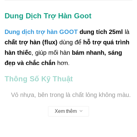
Dung Dịch Trợ Hàn Goot
Dung dịch trợ hàn GOOT
dung tích 25ml
là
chất trợ hàn (flux)
dùng để
hỗ trợ quá trình
hàn thiếc
, giúp mối hàn
bám nhanh, sáng
đẹp và chắc chắn
hơn.
Thông Số Kỹ Thuật
Vỏ nhựa, bên trong là chất lỏng không màu.
Dung tích: 25ml
Xem thêm
Dung tích thực: 20ml
Thành phần: ZnO 24%, NH4Cl 30%, HCl 6%,