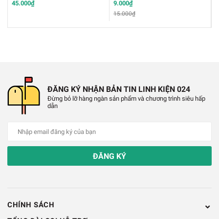
45.000₫
9.000₫
4
15.000₫
6
ĐĂNG KÝ NHẬN BẢN TIN LINH KIỆN 024
Đừng bỏ lỡ hàng ngàn sản phẩm và chương trình siêu hấp
dẫn
Ê Tô Kẹp Mạch
Chính Sách Bảo Hành:
ĐĂNG KÝ
✔️
Hỗ trợ đổi trả hàng trong vòng 7 ngày do lỗi nhà
sản xuất
CHÍNH SÁCH
✔️
Bảo hành qua hóa đơn mua hàng.