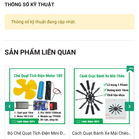
THÔNG SỐ KỸ THUẬT
Ê Tô Kẹp Mạch
Thông số kỹ thuật đang cập nhật.
THÔNG SỐ KĨ THUẬT:
✔️
Kích thước Eto: 95x128MM
SẢN PHẨM LIÊN QUAN
✔️
Độ mở rộng kẹp vào bàn: 3,5Cm
✔️
Độ mở rộng kẹp Mạch điện tử : 3Cm
- 40%
✔️
Khối Lượng Eto: 135g.
Bộ Chế Quạt Tích Điện Mini Đùng Động Cơ 180 3.7V
Cách Quạt Bánh Xe Mái Chèo Làm Thuyền 2x100mm