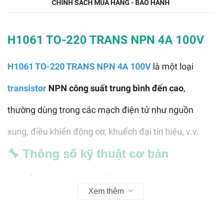
CHÍNH SÁCH MUA HÀNG - BẢO HÀNH
H1061 TO-220 TRANS NPN 4A 100V
H1061 TO-220 TRANS NPN 4A 100V
là một loại
transistor
NPN công suất trung bình đến cao
,
thường dùng trong các mạch điện tử như nguồn
xung, điều khiển động cơ, khuếch đại tín hiệu, v.v.
🔧
Thông số kỹ thuật cơ bản
Loại: NPN Power Transistor
➤
Xem thêm
Điện áp cực đại (Vce): 100V
➤