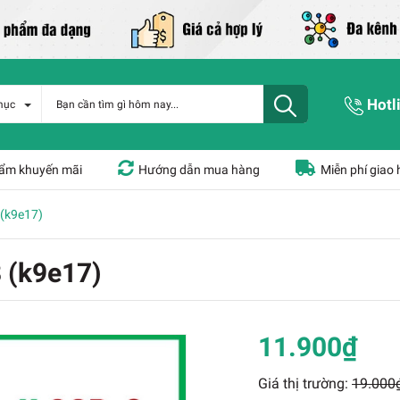
Hotl
mục
ẩm khuyến mãi
Hướng dẫn mua hàng
Miễn phí giao
(k9e17)
 (k9e17)
11.900₫
Giá thị trường:
19.000