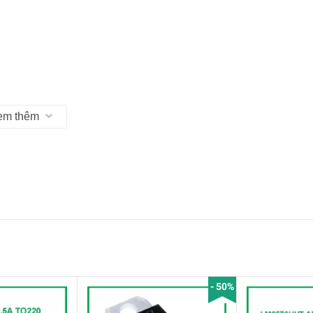
12V
em thêm
ỉnh ~1.5A ngắn hạn)
- 50%