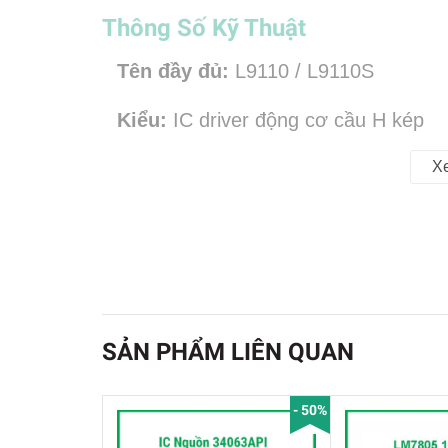
Thông Số Kỹ Thuật
Tên đầy đủ:
L9110 / L9110S
Kiểu:
IC driver động cơ cầu H kép
Điện áp hoạt động:
khoảng
2.5V – 
X
Dòng tối đa:
~
800mA / mỗi kênh
(đ
Chức năng chính
Điều khiển
2 động cơ DC
độc lập
SẢN PHẨM LIÊN QUAN
hoặc
Điều khiển
1 động cơ bước 4 dây
- 50%
Cho phép: