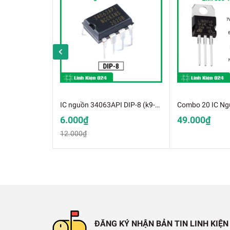
Quay
thuận / nghịch
Dừng động cơ
Điều chỉnh tốc độ
bằng PWM
Hình Ảnh L9110 Mạch Cầu H 
IC nguồn 34063API DIP-8 (k9-G13)
6.000₫
49.000₫
12.000₫
ĐĂNG KÝ NHẬN BẢN TIN LINH KIỆN