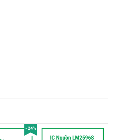
- 24%