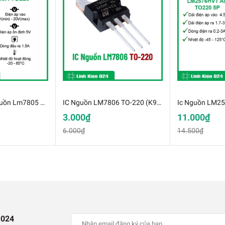
SOP-8
Combo 20 IC Nguồn Lm7805 1.5A TO-220(k9b5)
IC Nguồn LM7806 TO-220 (K9B6-1)
3.000₫
11.000₫
6.000₫
14.500₫
 024