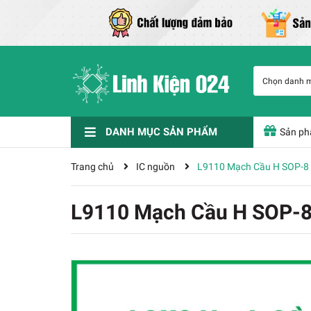
Chọn danh 
DANH MỤC SẢN PHẨM
Sản ph
Phụ Kiện Chế Tạo
Nam Châm Đất Hiếm
Dụng cụ - Phụ kiện
IC chức năng
Linh kiện điện tử
Cảm biến
KIT - Module - Vi Điều Khiển - Cảm Biến
Thiết Bị Hàn Và Phụ Kiện
Trang chủ
IC nguồn
L9110 Mạch Cầu H SOP-8 
L9110 Mạch Cầu H SOP-8