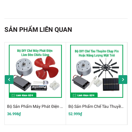
này, các em có thể học hỏi và trau dồi kiến thức về
điện gió, từ đó có thể áp dụng vào thực tế.
SẢN PHẨM LIÊN QUAN
Bộ Sản Phẩm Máy Phát Điện Làm Đèn Chiếu Sáng Chuyển Đổi Cơ Năng Thành Điện Năng Tích Hợp Pin AA Dự Phòng
Bộ Sản Phẩm Chế Tàu Thuyền Có Thể Chạy Bằng Pin Mặt Trời Hoặc Pin AA
36.998₫
52.999₫
2