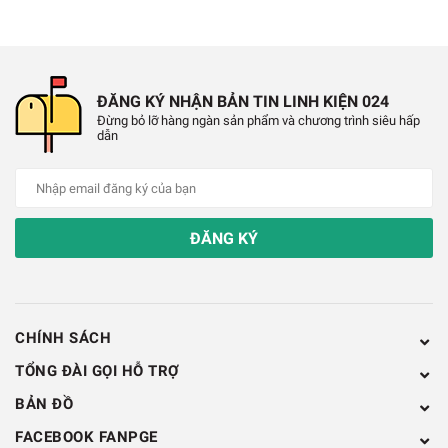
Mô Hình Điện Gió Động Cơ Phát Điện
ĐĂNG KÝ NHẬN BẢN TIN LINH KIỆN 024
Bộ sản phẩm gồm
Đừng bỏ lỡ hàng ngàn sản phẩm và chương trình siêu hấp
dẫn
➤
1 Động cơ RF300 3-4.5V
➤
1 Cánh quạt 56mm
ĐĂNG KÝ
➤
1 Led nháy 7 màu
➤
1 Cầu đấu dây điện 2P
CHÍNH SÁCH
TỔNG ĐÀI GỌI HỖ TRỢ
BẢN ĐỒ
FACEBOOK FANPGE