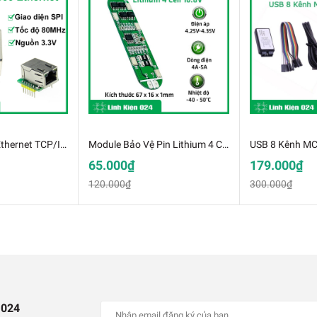
Module W5500 Ethernet TCP/IP Tương Thích Với Giao Diện Mạng WIZ820IO
Module Bảo Vệ Pin Lithium 4 Cell 16.8V Dòng Xả 6A (K2I11-2)
65.000₫
179.000₫
120.000₫
300.000₫
ọc Nhiễu Tín Hiệu Âm Thanh
anh: Dạng tín hiệu Stereo.
 024
h li hoàn toàn với tín hiệu ngõ vào.