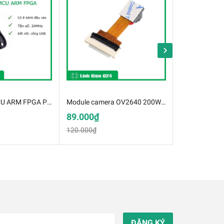
USB 8 Kênh MCU ARM FPGA Phân Tích Logic Debug 24M (K2H13-1)
Module camera OV2640 200W Pixel (K3K6-1)
89.000₫
10.000₫
120.000₫
20.000₫
ĐĂNG KÝ