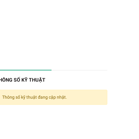
HÔNG SỐ KỸ THUẬT
Thông số kỹ thuật đang cập nhật.