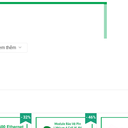
em thêm
- 32%
- 46%