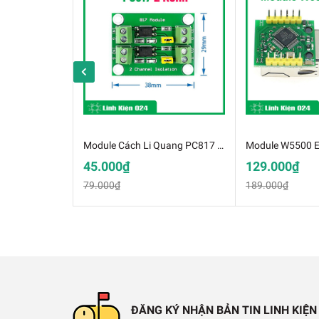
Module Cách Li Quang PC817 2 Kênh (K4C16-2)
45.000₫
129.000₫
79.000₫
189.000₫
Module Cách Ly - L
Thông Số Kĩ Thuật:
✔️
Ngõ vào module lọc nhiễu tín hiệu âm th
ĐĂNG KÝ NHẬN BẢN TIN LINH KIỆN
✔️
Ngõ ra: Tín hiệu dạng stereo sẽ được các