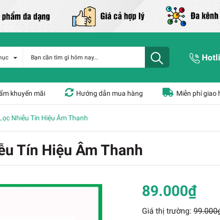
Hotl
mục
ẩm khuyến mãi
Hướng dẫn mua hàng
Miễn phí giao
 Lọc Nhiễu Tín Hiệu Âm Thanh
iễu Tín Hiệu Âm Thanh
89.000₫
Giá thị trường:
99.000