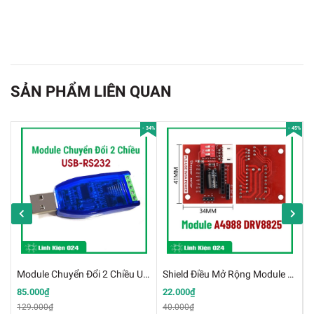
SẢN PHẨM LIÊN QUAN
- 34%
- 45%
Module Giao Tiếp USB Cho Module Wifi ESP8266-
01
Module Chuyển Đổi 2 Chiều USB-RS232 (K3K18)
Shield Điều Mở Rộng Module Điều Khiển Động Cơ Bước A4988 DRV8825
85.000₫
22.000₫
1
Thông Sô Kỹ Thuật:
129.000₫
40.000₫
3