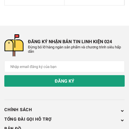
✔️
Hỗ trợ chuẩn 802.11 b/g/n
✔️
WiFi 2.4GHz, hỗ trợ WPA/WPA2
✔️
Chuẩn điện áp hoạt động module giao tiếp USB:
ĐĂNG KÝ NHẬN BẢN TIN LINH KIỆN 024
3.3V
Đừng bỏ lỡ hàng ngàn sản phẩm và chương trình siêu hấp
dẫn
✔️
Chuẩn giao tiếp nối tiếp UART với tốc độ Baud
lên đến 115200
✔️
Làm việc như các máy chủ có thể kết nối với 5
ĐĂNG KÝ
máy con
CHÍNH SÁCH
TỔNG ĐÀI GỌI HỖ TRỢ
BẢN ĐỒ