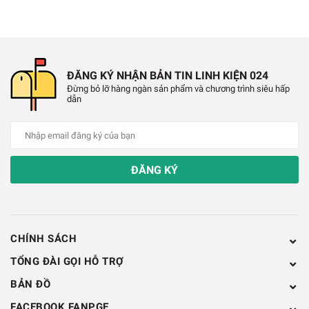
✔️
Mạch chỉnh lưu, mạch đèn LED công
suất lớn
.
✔️
Mạch hàn điện tử hoặc sạc ắc quy
.
ĐĂNG KÝ NHẬN BẢN TIN LINH KIỆN 024
Đừng bỏ lỡ hàng ngàn sản phẩm và chương trình siêu hấp
✔️
UPS, bộ nguồn cho máy CNC, máy in 3D,
dẫn
công nghiệp
.
thiết bị
Hình Ảnh Mosfet IRFP450 TO-247
ĐĂNG KÝ
CHÍNH SÁCH
TỔNG ĐÀI GỌI HỖ TRỢ
BẢN ĐỒ
FACEBOOK FANPGE