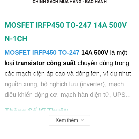
CHÍNH SÁCH MUA HÀNG - BẢO HÀNH
MOSFET IRFP450 TO-247 14A 500V
N-1CH
MOSFET IRFP450 TO-247
14A 500V
là một
loại
transistor công suất
chuyên dùng trong
các mạch điện áp cao và dòng lớn, ví dụ như:
nguồn xung, bộ nghịch lưu (inverter), mạch
điều khiển động cơ, mạch hàn điện tử, UPS...
Thông Số Kĩ Thuật:
Xem thêm
✔️
Dòng điện cực đại mosfet IRFP450: I
=
D
14A