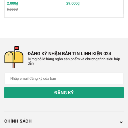
2.000₫
29.000₫
1
✔️Tuân thủ an toàn: CCC/ FCC/ CE
5.000₫
✔️Nhiệt độ làm việc: 0 ~ 40°C
✔️Nhiệt độ bảo quản: -20 ~ 60°C
✔️Độ ẩm môi trường: 0 ~ 95%
ĐĂNG KÝ NHẬN BẢN TIN LINH KIỆN 024
Đừng bỏ lỡ hàng ngàn sản phẩm và chương trình siêu hấp
dẫn
ĐĂNG KÝ
CHÍNH SÁCH