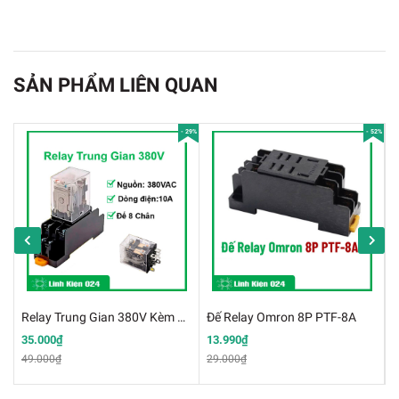
SẢN PHẨM LIÊN QUAN
- 29%
- 52%
Relay Songle SLA 30A - 12V 6 Chân Màu Xanh
Thông số kỹ thuật của Rơ le 12v 30a
✔️
Điện áp cuộn dây: 12V
✔️
Điện áp tiếp điểm:
Relay Trung Gian 380V Kèm Đế 8P 10A
Đế Relay Omron 8P PTF-8A
Đ
30A - 250 VAC
35.000₫
13.990₫
1
49.000₫
29.000₫
1
30A - 30 VDC