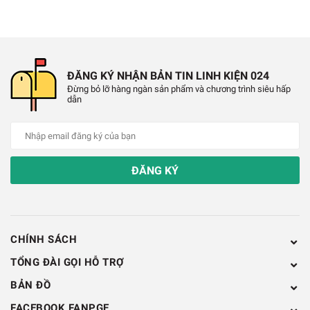
✔️
Số chân: 6 chân
✔️
Kích thước: 32 x 27 x 20 mm
ĐĂNG KÝ NHẬN BẢN TIN LINH KIỆN 024
Đừng bỏ lỡ hàng ngàn sản phẩm và chương trình siêu hấp
dẫn
ĐĂNG KÝ
CHÍNH SÁCH
TỔNG ĐÀI GỌI HỖ TRỢ
BẢN ĐỒ
FACEBOOK FANPGE