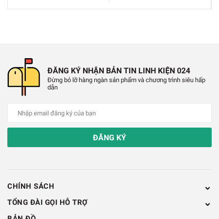
✔️
01 sensor hàn A1321
Thông Số Kĩ Thuật:
✔️
Chiều dài: 7mm x Đường kính 3mm
✔️
Trọng lượng: 15g
ĐĂNG KÝ NHẬN BẢN TIN LINH KIỆN 024
Đừng bỏ lỡ hàng ngàn sản phẩm và chương trình siêu hấp
dẫn
✔️
Điện áp hoạt động: 24V
✔️
Công suất: 60W
ĐĂNG KÝ
CHÍNH SÁCH
TỔNG ĐÀI GỌI HỖ TRỢ
BẢN ĐỒ