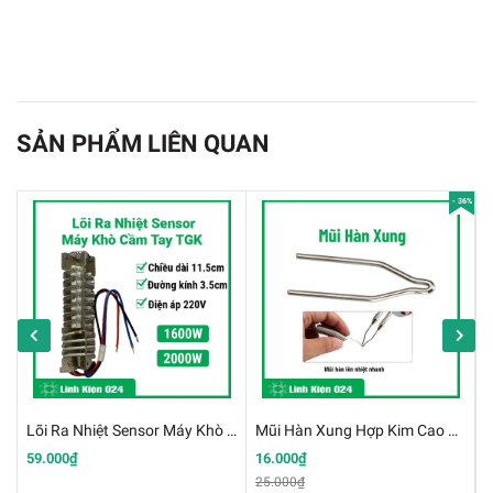
SẢN PHẨM LIÊN QUAN
- 36%
Sensor Hàn A1321 - Dùng Cho Trạm Hàn 907,936...
Lõi Ra Nhiệt Sensor Máy Khò Cầm Tay TGK
Mũi Hàn Xung Hợp Kim Cao Cấp
Bộ Sản Phẩm Bao Gồm:
59.000₫
16.000₫
3
25.000₫
5