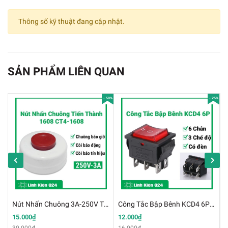
Trạm RCA 6 Cổng AV Chân Cong
Thông số kỹ thuật đang cập nhật.
THÔNG SỐ KĨ THUẬT
✔️
Loại đực, cái: Cái.
SẢN PHẨM LIÊN QUAN
✔️
Cách gắn: Hàn PCB.
✔️
Hướng thân: Vuông góc 90 độ.
- 50%
- 25%
✔️
Mạ tiếp điểm: Thiếc.
✔️
Vật liệu tiếp điểm: Đồng.
✔️
Số tiếp điểm: 6.
✔️
Điện áp: 50 Vdc.
Nút Nhấn Chuông 3A-250V Tiến Thành 1608 CT4-1608
Công Tắc Bập Bênh KCD4 6P 3 Chế Độ Có Đèn
K
✔️
Dòng điện: 0.2A.
15.000₫
12.000₫
2