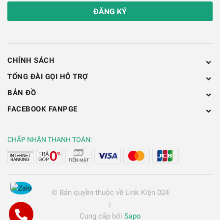
ĐĂNG KÝ
CHÍNH SÁCH
TỔNG ĐÀI GỌI HỖ TRỢ
BẢN ĐỒ
FACEBOOK FANPGE
Van Nước Một Chiều Chống Mất Nước Cho Máy
CHẤP NHẬN THANH TOÁN:
Bơm
© Bản quyền thuộc về
Link Kiện 024
|
Cung cấp bởi
Sapo