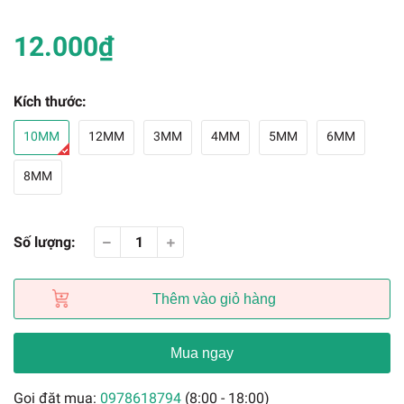
12.000₫
Kích thước:
10MM
12MM
3MM
4MM
5MM
6MM
8MM
Số lượng:
Thêm vào giỏ hàng
Mua ngay
Gọi đặt mua:
0978618794
(8:00 - 18:00)