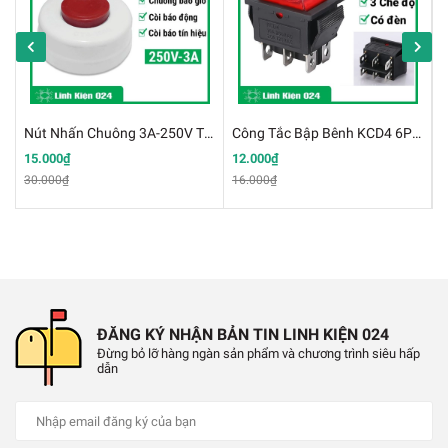
✔️
Giữ nước không chảy ngược về nguồn khi
bơm tắt → tránh mất nước mồi.
✔️
Ngăn áp lực ngược làm hỏng cánh bơm.
Nút Nhấn Chuông 3A-250V Tiến Thành 1608 CT4-1608
Công Tắc Bập Bênh KCD4 6P 3 Chế Độ Có Đèn
K
✔️
Dùng trong hệ thống cấp nước gia đình,
15.000₫
12.000₫
2
30.000₫
16.000₫
máy lọc nước, hồ cá, hệ thống tưới.
Hình Ảnh Van Nước Một Chiều
ĐĂNG KÝ NHẬN BẢN TIN LINH KIỆN 024
Đừng bỏ lỡ hàng ngàn sản phẩm và chương trình siêu hấp
dẫn