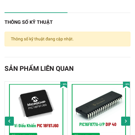
cổng RS232 là DB9 female và kết nối cổng RS485
là DB9 male hoặc 3 bit terminal block
THÔNG SỐ KỸ THUẬT
Thông số kỹ thuật đang cập nhật.
SẢN PHẨM LIÊN QUAN
- 30%
- 32%