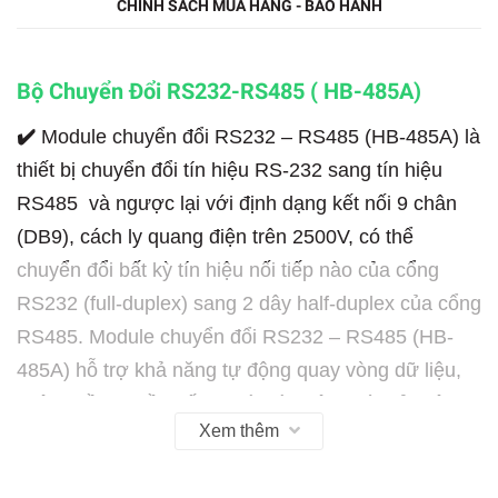
CHÍNH SÁCH MUA HÀNG - BẢO HÀNH
Bộ Chuyển Đổi RS232-RS485 ( HB-485A)
✔️
Module chuyển đổi RS232 – RS485 (HB-485A) là
thiết bị chuyển đổi tín hiệu RS-232 sang tín hiệu
RS485 và ngược lại với định dạng kết nối 9 chân
(DB9), cách ly quang điện trên 2500V, có thể
chuyển đổi bất kỳ tín hiệu nối tiếp nào của cổng
RS232 (full-duplex) sang 2 dây half-duplex của cổng
RS485. Module chuyển đổi RS232 – RS485 (HB-
485A) hỗ trợ khả năng tự động quay vòng dữ liệu,
không cần nguồn cấp ngoài và không đòi hỏi việc
Xem thêm
kiểm soát luồng dữ liệu, không cần phần mềm cài
đặt. Bộ chuyển đổi RS232 sang RS485 có kết nối