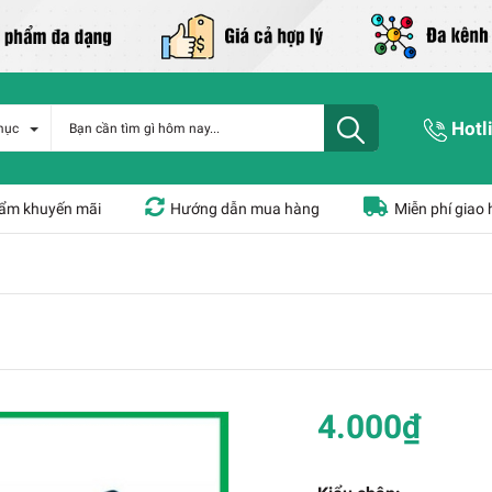
Hotl
mục
ẩm khuyến mãi
Hướng dẫn mua hàng
Miễn phí giao
4.000₫