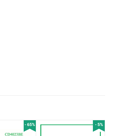
- 65%
- 5%