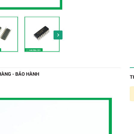
HÀNG - BẢO HÀNH
T