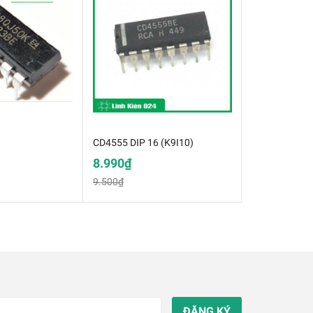
CD4555 DIP 16 (K9I10)
8.990₫
9.500₫
ĐĂNG KÝ