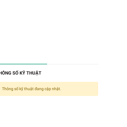
HÔNG SỐ KỸ THUẬT
Thông số kỹ thuật đang cập nhật.