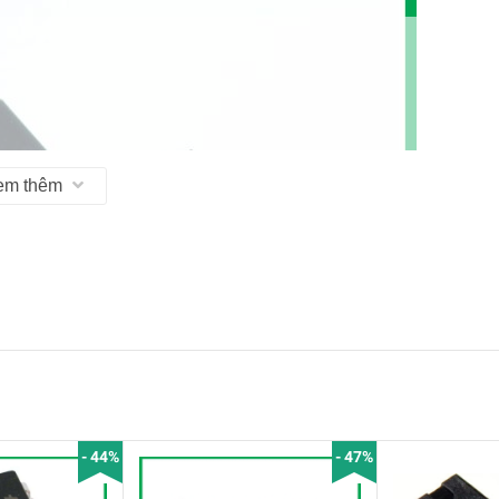
em thêm
- 44%
- 47%