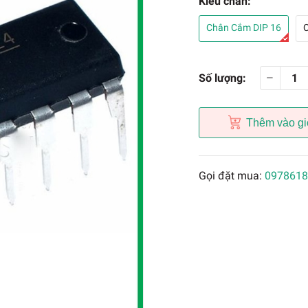
Kiểu chân:
Chân Cắm DIP 16
Số lượng:
Thêm vào gi
Gọi đặt mua:
0978618