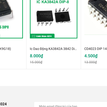
CD4543
(K9G18)
Ic Dao Động KA3842A 3842 Dip-8 k9f16
CD4023 DIP 14
8.000₫
4.500₫
15.000₫
13.000₫
 024