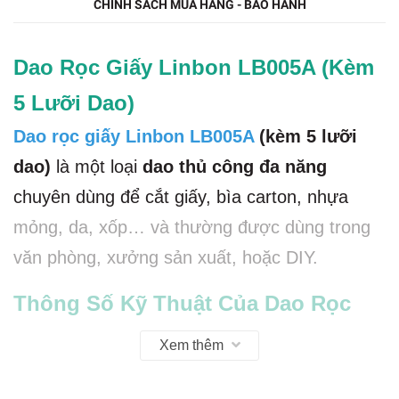
CHÍNH SÁCH MUA HÀNG - BẢO HÀNH
Dao Rọc Giấy Linbon LB005A (Kèm
5 Lưỡi Dao)
Dao rọc giấy Linbon LB005A
(kèm 5 lưỡi
dao)
là một loại
dao thủ công đa năng
chuyên dùng để cắt giấy, bìa carton, nhựa
mỏng, da, xốp… và thường được dùng trong
văn phòng, xưởng sản xuất, hoặc DIY.
Thông Số Kỹ Thuật Của Dao Rọc
Giấy Linbon LB005A
Xem thêm
✔️
Model
: Linbon LB005A