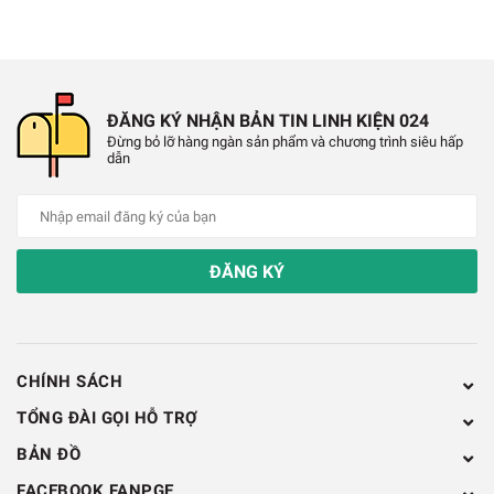
✔️
Cắt vật liệu thủ công: xốp, nhựa mỏng, da.
✔️
Dùng trong DIY, làm mô hình, thủ công mỹ
ĐĂNG KÝ NHẬN BẢN TIN LINH KIỆN 024
nghệ.
Đừng bỏ lỡ hàng ngàn sản phẩm và chương trình siêu hấp
dẫn
✔️
Cắt thảm, nilon, vải mỏng.
Hình Ảnh Dao Rọc Giấy Linbon
ĐĂNG KÝ
LB005A
CHÍNH SÁCH
TỔNG ĐÀI GỌI HỖ TRỢ
BẢN ĐỒ
FACEBOOK FANPGE