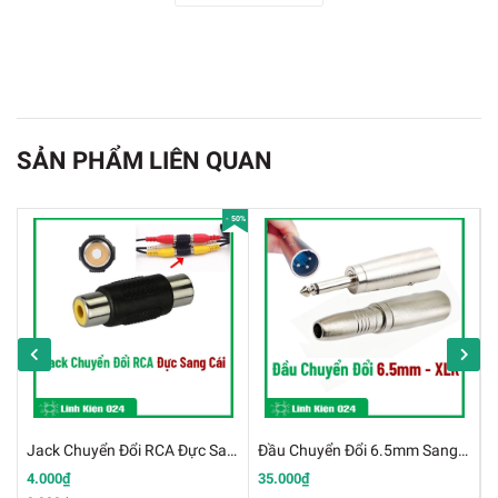
SẢN PHẨM LIÊN QUAN
- 50%
Đầu Jack Bắp Chuối 4mm Đực Giá Hạt Rẻ
Thông Số Kĩ Thuật
Jack Chuyển Đổi RCA Đực Sang Cái Đầu Nối AV
Đầu Chuyển Đổi 6.5mm Sang Đầu Âm Thanh XLR Canon
4.000₫
35.000₫
1