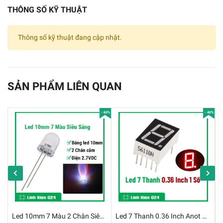
THÔNG SỐ KỸ THUẬT
Thông số kỹ thuật đang cập nhật.
SẢN PHẨM LIÊN QUAN
Gói 100 Con Led Đục 3mm - Xanh Lá
- 60%
- 40%
Thông Số Kỹ Thuật led đục 3mm gói 100 bóng:
✔️
Số lượng: 100 bóng/ gói
✔️
Điện áp:
✔️
Led đục xanh dương: 3V - 3.2V
✔️
Led đục vàng: 1.9V - 2.1V
Led 10mm 7 Màu 2 Chân Siêu Sáng Đầy Màu Sắc
Led 7 Thanh 0.36 Inch Anot Chung