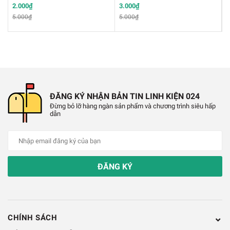
✔️
Led xanh dương: 2.5V - 3.7V
2.000₫
3.000₫
1
5.000₫
5.000₫
✔️
Loại led: led phủ màu
✔️
Kích thước bóng: đường kính 3mm
✔️
Số chân: 2 chân
ĐĂNG KÝ NHẬN BẢN TIN LINH KIỆN 024
✔️
Chiều dài chân: 28 mm - 29 mm
Đừng bỏ lỡ hàng ngàn sản phẩm và chương trình siêu hấp
dẫn
✔️
Màu sắc:
Led đỏ
ĐĂNG KÝ
Led xanh lá
Led vàng
Xanh dương
CHÍNH SÁCH