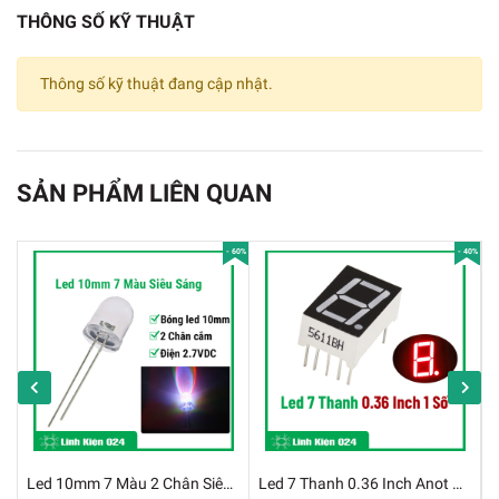
THÔNG SỐ KỸ THUẬT
Thông số kỹ thuật đang cập nhật.
Gói 100 Con Led Phủ Màu 3mm - Màu Vàng
SẢN PHẨM LIÊN QUAN
Thông Số Kỹ Thuật:
- 60%
- 40%
✔️
Số lượng: 100 bóng/ gói
✔️
Điện áp:
✔️
Led phủ màu đỏ: 2V - 2.2V
✔️
Led phủ màu xanh lá: 1.9V - 2.1V
✔️
Led vàng: 1.9V - 2.1V
Led 10mm 7 Màu 2 Chân Siêu Sáng Đầy Màu Sắc
Led 7 Thanh 0.36 Inch Anot Chung