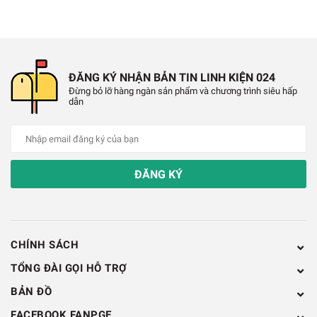
✔️
Thiết lập chính xác, sử dụng thuận tiện
✔️
Đa chức năng
ĐĂNG KÝ NHẬN BẢN TIN LINH KIỆN 024
✔️
Công dụng: làm sạch miếng dán thủy tinh, cắt
Đừng bỏ lỡ hàng ngàn sản phẩm và chương trình siêu hấp
dẫn
giấy, màng nhựa, hàng dệt, đất sét polymer, chạm
khắc gỗ, điêu khắc bùn, đồ thủ công, sử dụng phim
điện thoại di động, gia đình tự làm, v. v.
ĐĂNG KÝ
✔️
Chất liệu: thép không gỉ + nhựa
✔️
Kích thước: 145x12 0mm/5.71x4.72in
CHÍNH SÁCH
✔️
Đường kính thân: 10mm
TỔNG ĐÀI GỌI HỖ TRỢ
✔️
Số lượng: 13 chiếc
BẢN ĐỒ
FACEBOOK FANPGE