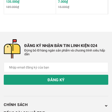
135.000₫
7.000₫
9
189.000₫
15.000₫
1
ĐĂNG KÝ NHẬN BẢN TIN LINH KIỆN 024
Đừng bỏ lỡ hàng ngàn sản phẩm và chương trình siêu hấp
dẫn
Sản phẩm CD4518BM SOP16
Chính Sách Bảo Hành:
ĐĂNG KÝ
✔️
Hỗ trợ đổi trả hàng trong vòng 7 ngày do lỗi nhà
sản xuất
✔️
Bảo hành qua hóa đơn mua hàng.
CHÍNH SÁCH