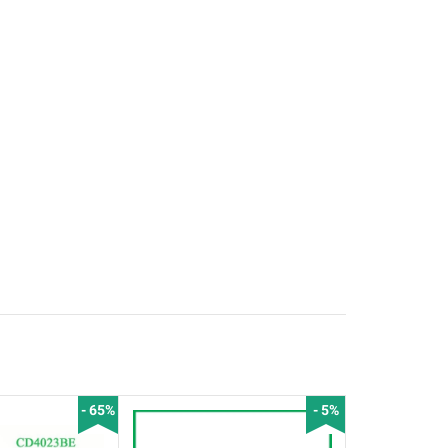
- 65%
- 5%