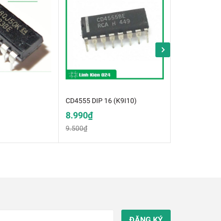
CD4555 DIP 16 (K9I10)
CD4543
8.990₫
4.000₫
9.500₫
ĐĂNG KÝ