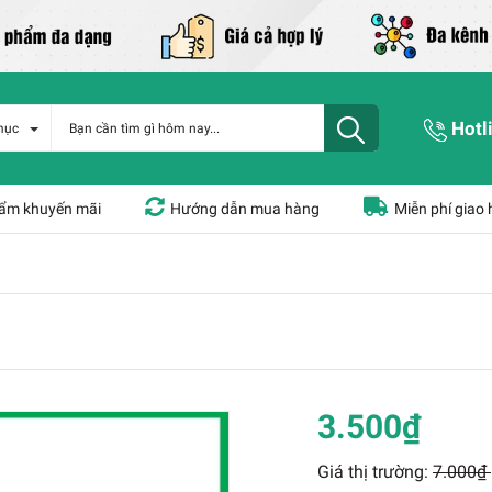
Hotl
mục
ẩm khuyến mãi
Hướng dẫn mua hàng
Miễn phí giao
3.500₫
Giá thị trường:
7.000₫