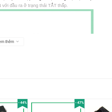
với đầu ra ở trạng thái TẮT thấp.
em thêm
- 44%
- 47%