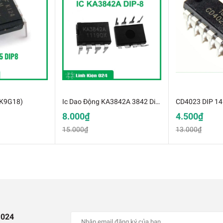
(K9G18)
Ic Dao Động KA3842A 3842 Dip-8 k9f16
CD4023 DIP 14
8.000₫
4.500₫
15.000₫
13.000₫
C3842 DIP-8
 024