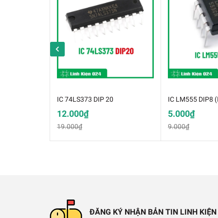
IC 74LS373 DIP 20
IC LM555 DIP8 
12.000₫
5.000₫
19.000₫
9.000₫
IC U
Thông Số Kỹ Thuật:
✔️
Điện áp hoạt động: 12-30V
ĐĂNG KÝ NHẬN BẢN TIN LINH KIỆN