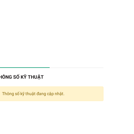
HÔNG SỐ KỸ THUẬT
Thông số kỹ thuật đang cập nhật.