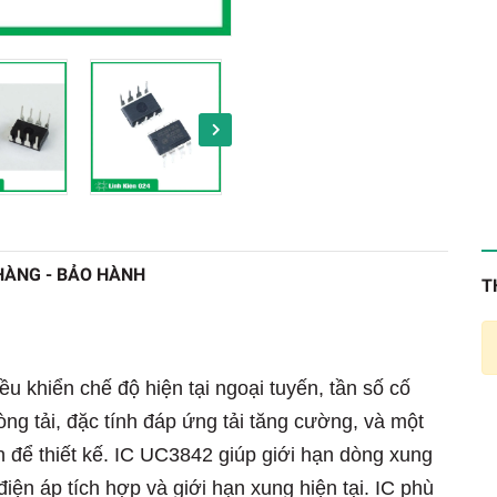
HÀNG - BẢO HÀNH
T
u khiển chế độ hiện tại ngoại tuyến, tần số cố
òng tải, đặc tính đáp ứng tải tăng cường, và một
 để thiết kế. IC UC3842 giúp giới hạn dòng xung
iện áp tích hợp và giới hạn xung hiện tại. IC phù