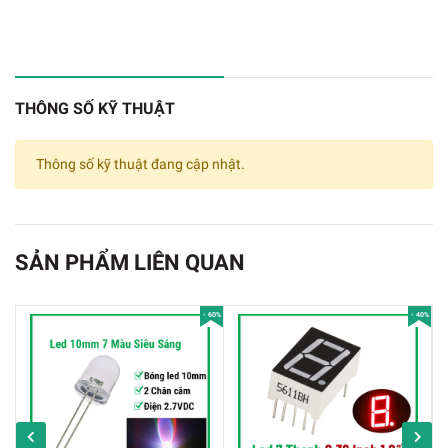
THÔNG SỐ KỸ THUẬT
Thông số kỹ thuật đang cập nhật.
SẢN PHẨM LIÊN QUAN
- 60%
- 40%
Màn Hình HMI UART Cảm Ứng Điện Trở 3.5 Inch
Thông Số Kỹ Thuật Màn hình HMI UART Cảm