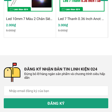
Ứng Điện Trở 3.5 inch:
✔️
Màn hình HMI 3.5 Inch cảm ứng điện trở.
Led 10mm 7 Màu 2 Chân Siêu Sáng Đầy Màu Sắc
Led 7 Thanh 0.36 Inch Anot Chung
✔️
Giao tiếp UART mức TTL (3 - 5VDC).
2.000₫
3.000₫
1
5.000₫
5.000₫
✔️
Cấp nguồn 5VDC.
✔️
Có phần mêm thiết kế giao diện đi kèm.
✔️
Có bộ nhớ lưu trữ và xử lý hình ảnh.
✔️
Kích thước của màn hình HMI UART: 10x5.5 cm
ĐĂNG KÝ NHẬN BẢN TIN LINH KIỆN 024
Đừng bỏ lỡ hàng ngàn sản phẩm và chương trình siêu hấp
dẫn
ĐĂNG KÝ