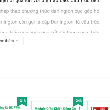
iện đi qua lớn với điện áp cao. Cấu trúc bên
ghép theo phương thức darlington cực góp hở
lington còn gọi là cặp Darlington, là cấu trúc
cùng kiểu npn hoặc pnp kết nối theo cách thức
em thêm
được khuếch đại thêm bởi transistor thứ hai.)
c hoặc có thể là hai động cơ DC có công
h cảm ứng, module điều khiển động cơ
ợp sẵn mạch đệm, sử dụng trong các mạch
g cơ bước, khối hiển thị ma trận led, ….
- 31%
- 24%