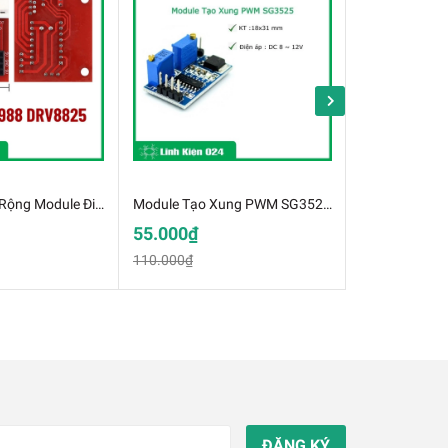
Shield Điều Mở Rộng Module Điều Khiển Động Cơ Bước A4988 DRV8825
Module Tạo Xung PWM SG3525 (K4A9)
55.000₫
42.000₫
110.000₫
84.000₫
ĐĂNG KÝ