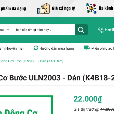
Hotl
mục
ẩm khuyến mãi
Hướng dẫn mua hàng
Miễn phí giao
 Động Cơ Bước ULN2003 - Dán (K4B18-2)
Cơ Bước ULN2003 - Dán (K4B18-
22.000₫
Giá thị trường:
44.000