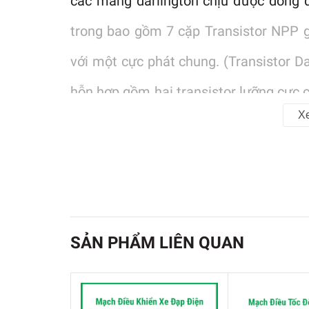
các mảng darlington chịu được dòng đ
trong bao gồm 7 cặp Transistor NPP 
với một cực phát chung. (Transistor Dar
hỗn hợp gồm hai transistor lưỡng cực 
X
để khuếch đại dòng của transistor đầu 
Chức năng:
Điều khiển 1 động cơ bướ
suất nhỏ. Trong trường hợp tải có tín
bước có sử dụng diode chặn.
Ứng dụng:
Thiết kế nhỏ gọn, tích h
SẢN PHẨM LIÊN QUAN
đệm điều khiển động cơ một chiều, độn
Thông số kỹ thuật