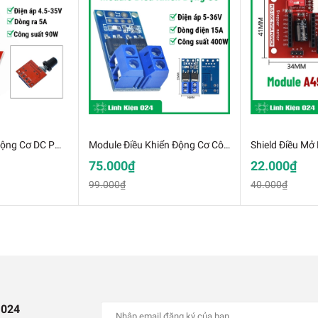
: In
3
4
 bước 28BYJ-48
 của động cơ
Mạch Điều Tốc Động Cơ DC PWM 5A 4.5V-35V Dùng Điều Khiển Tốc Độ Moto Chỉnh Độ Sáng Đèn Led
Module Điều Khiển Động Cơ Công Suất Cao 15A-400W MOS Hiệu Ứng Trường
75.000₫
22.000₫
99.000₫
40.000₫
on: 1W
 024