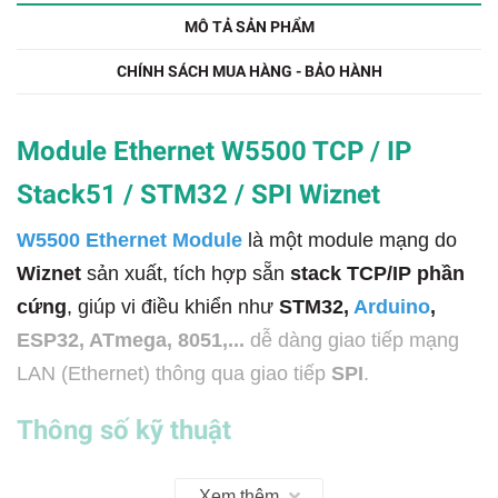
MÔ TẢ SẢN PHẨM
CHÍNH SÁCH MUA HÀNG - BẢO HÀNH
Module Ethernet W5500 TCP / IP
Stack51 / STM32 / SPI Wiznet
W5500 Ethernet Module
là một module mạng do
Wiznet
sản xuất, tích hợp sẵn
stack TCP/IP phần
cứng
, giúp vi điều khiển như
STM32,
Arduino
,
ESP32, ATmega, 8051,...
dễ dàng giao tiếp mạng
LAN (Ethernet) thông qua giao tiếp
SPI
.
Thông số kỹ thuật
✔️
Điện áp: 3.3V - 5V
Xem thêm