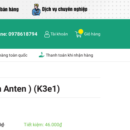
ine:
0978618794
Tài khoản
Giỏ hàng
 hàng toàn quốc
Thanh toán khi nhận hàng
Anten ) (K3e1)
0₫
Tiết kiệm:
46.000₫