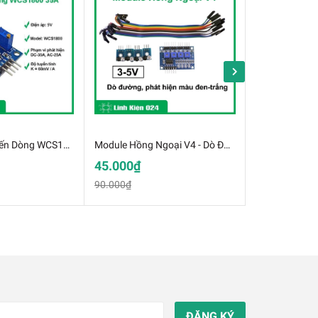
Module Cảm Biến Dòng WCS1800 35A (K3H19)
Module Hồng Ngoại V4 - Dò Đường Phát Hiện Màu Đen-Trắng
45.000₫
105.000₫
90.000₫
156.000₫
ĐĂNG KÝ