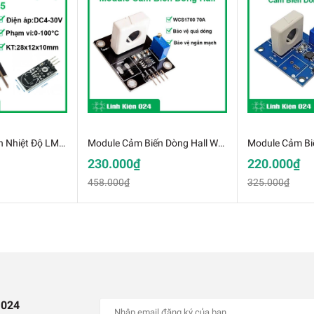
Module Cảm Biến Nhiệt Độ LM35
Module Cảm Biến Dòng Hall WCS1700 70A Bảo Vệ Quá Dòng Ngắn Mạch (K3H20)
230.000₫
220.000₫
458.000₫
325.000₫
C APM2.5 3V-5V( Gồm Anten ) (K3F7-1)
 024