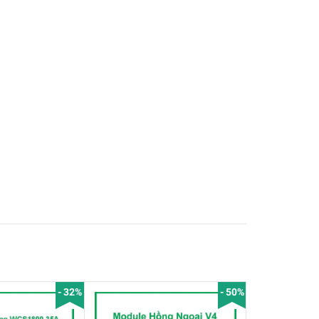
- 32%
- 50%