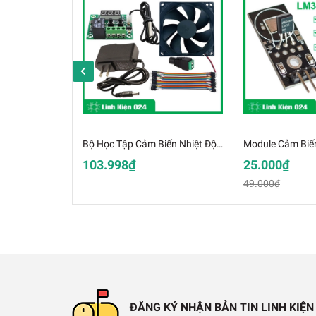
Bộ Học Tập Cảm Biến Nhiệt Độ Bài Tập Công Nghệ Lớp 8
103.998₫
25.000₫
49.000₫
Module GPS GY-NEO6M Eeprom MW
Thông số kỹ thuật:
✔️
Điện áp tiêu thụ : 3.3V ~5VDC
✔️
Dòng tiêu thụ : 55mA
ĐĂNG KÝ NHẬN BẢN TIN LINH KIỆN