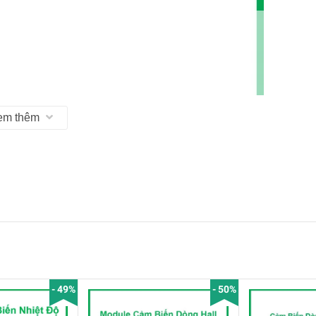
em thêm
- 49%
- 50%