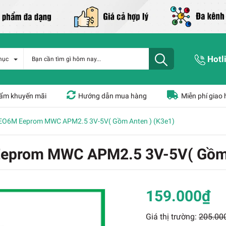
Hotl
mục
ẩm khuyến mãi
Hướng dẫn mua hàng
Miễn phí giao
EO6M Eeprom MWC APM2.5 3V-5V( Gồm Anten ) (K3e1)
eprom MWC APM2.5 3V-5V( Gồm 
159.000₫
Giá thị trường:
205.00